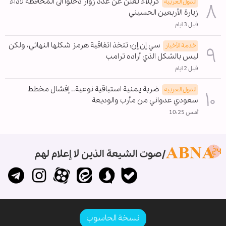
كربلاء تعلن عن عدد زوار دخلوا الى المحافظة لأداء
الدول العربیه
زيارة الأربعين الحسيني
قبل 3 ايام
سي إن إن: تتخذ اتفاقية هرمز شكلها النهائي، ولكن
خدمة الأخبار
ليس بالشكل الذي أراده ترامب
قبل 2 ايام
ضربة يمنية استباقية نوعية.. إفشال مخطط
الدول العربیه
سعودي عدواني من مأرب والوديعة
أمس 10:25
صوت الشيعة الذين لا إعلام لهم
نسخة الحاسوب