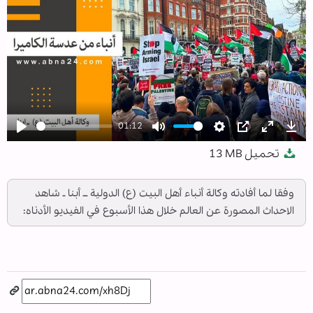
01:12
Play
Mute
Settings
PIP
Enter
Dow
تحميل
13 MB
fullscree
وفقا لما أفادته وكالة أنباء أهل البيت (ع) الدولية ــ أبنا ـ شاهد
الاحداث المصورة عن العالم خلال هذا الأسبوع في الفيديو الأدناه: