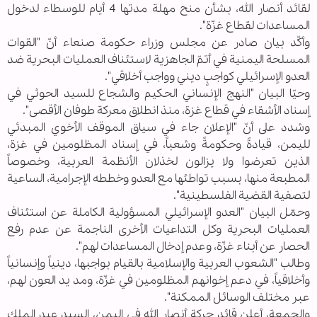
لقائد أنصار الله، بشأن منح مهلة مدتها 4 أيام للوسطاء لدخول
المساعدات لقطاع غزّة".
وأكّد بيان صادر عن مجلس وزراء حكومة صنعاء أنّ "القوات
المسلحة اليمنية في أتمّ الجاهزية لاستئناف العمليات البحرية ضد
العدو الإسرائيلي كواجبٍ ديني وواجب أخلاقي".
وحيّا البيان "النهج الإنساني الحكيم والشجاع للسيد الحوثي في
إسناد الأشقاء في قطاع غزة، منذ انطلاق معركة طوفان الأقصى".
وشدد على أنّ "الإعلان جاء في سياق الموقف الأخوي المبدئي
لليمن، قيادةً وحكومةً وشعباً، في إسناد المظلومين في غزة،
الذين تعرضوا ولا يزالون لخذلان الأنظمة العربية، وخصوصاً
المطبعة منها، بسبب تواطئها مع العدو وخططه الإجرامية، الساعية
لتصفية القضية الفلسطينية".
وحمّل البيان "العدو الإسرائيلي المسؤولية الكاملة عن استئناف
العمليات البحرية وكل التداعيات الأخرى الناجمة عن عدم رفع
الحصار عن أبناء غزّة، وعدم إدخال المساعدات لهم".
وطالب "الشعوب العربية والإسلامية بالقيام بواجبها، دينياً وإنسانياً
وأخلاقياً، في دعم إخوانهم المظلومين في غزّة، ومد يد العون لهم،
عبر مختلف الوسائل الممكنة".
والجمعة، أعلن قائد حركة أنصار الله في اليمن، السيد عبد الملك