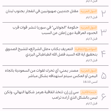
قبل 3 ايام
مقتل جنديين صهيونيين في انفجار بجنوب لبنان
الدول العربیه
قبل 3 ايام
حكومة "الجولاني" في سوريا تنشر قوات قرب
الدول العربیه
الحدود العراقية دون إعلان عن السبب
قبل 3 ايام
التعريف بكتاب «علل الشرائع» للشيخ الصدوق
المواضیع الثقافية
بتحقيق آية الله السيد فضل الله الطباطبائي اليزدي
قبل 3 ايام
مصدر يمني: أي تحرك لقوات من السعودية باتجاه
الدول العربیه
اليمن أو العكس سيتم استهدافه بشكل مباشر
أمس 16:10
سي إن إن: تتخذ اتفاقية هرمز شكلها النهائي، ولكن
خدمة الأخبار
ليس بالشكل الذي أراده ترامب
قبل 2 ايام