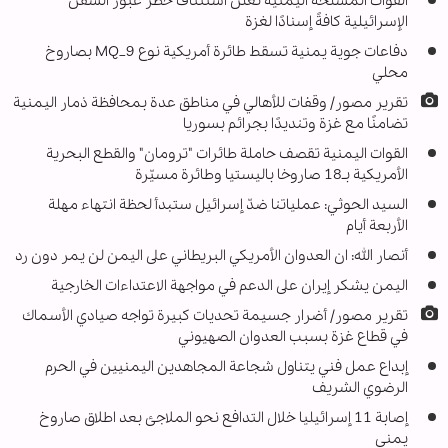
القوات المسلحة اليمنية تعلن استئناف حظر عبور السفن
الإسرائيلية كافةً إسنادًا لغزة
دفاعات جوية يمنية تسقط طائرة أمريكية نوع MQ_9 بصاروخ
محلي
تقرير مصور/ وقفات للأهالي في مناطق عدة بمحافظة ذمار اليمنية
تضامنًا مع غزة وتنديدًا بجرائم بسوريا
القوات اليمنية تقصف حاملة طائرات "ترومان" والقطع البحرية
الأمريكية بـ18 صاروخا باليستيا وطائرة مسيّرة
السيد الحوثي: عملياتنا ضدّ إسرائيل ستبدأ لحظة انتهاء مهلة
الأربعة أيام
أنصار الله: ان العدوان الأمريكي البريطاني على اليمن لن يمر دون رد
اليمن يشكر إيران على الدعم في مواجهة الاعتداءات الخارجية
تقرير مصور/ أضرار جسيمة تحديات كبيرة تواجه صيادي الأسماك
في قطاع غزة بسبب العدوان الصهيوني
إبداع عمل فني یتناول شجاعة المجاهدین اليمنيين في الحرم
الرضوي الشریف
إصابة 11 إسرائيليا خلال التدافع نحو الملاجئ بعد اطلاق صاروخ
يمني