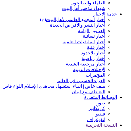
العلماء والصالحون
شهداء مذهب أهل‌‏البیت
خدمة الاخبار
أخبار المجمع العالمي لأهل‌البيت(ع)
أخبار النشر والأقراص الجديدة
العناوين الهامة
أخبار نسائیة
أخبار الملتقيات العلمية
أخبار فنیة
أخبار بلاحدود
أخبار رياضية
أخبار مرجعیة الشیعة
الإحتلافات الدينية
المؤتمرات
العزاء الحسيني في العالم
ملف خاص | أنبـاء استشهاد مجاهدي الإسلام اللواء قاس
التعاطف مع لبنان
الوسائط المتعددة
صور
کاریکاتیر
فیدیو
إنفوغراف
النسخة التجريبية