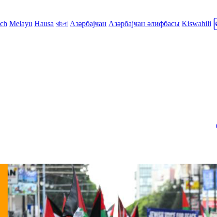
sch
Melayu
Hausa
বাংলা
Азәрбајҹан
Азәрбајҹан әлифбасы
Kiswahili