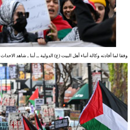
وفقا لما أفادته وكالة أنباء أهل البيت (ع) الدولية ــ أبنا ـ شاهد الاحدا