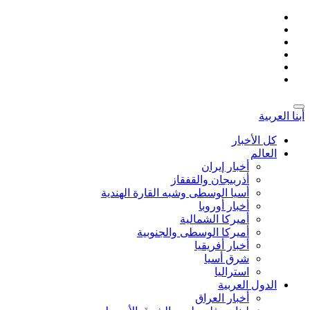
أبنا العربية
کل الأخبار
العالم
أخبار إيران
أذربيجان والقفقاز
أسیا الوسطی وشبه القارة الهندية
أخبار أوروبا
أمیركا الشمالية
أميركا الوسطى والجنوبية
أخبار أفريقيا
شرق أسيا
استراليا
الدول العربیة
أخبار العراق