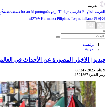
العربية
العربية
English
فارسی
Türkçe
اردو
português
bosanski
မြန်မာဘာသာ
日本語
Kurmancî
Pilipinas
Тоҷик
italiano
한국어
×
الرئيسية
العربیة
فيديو | الاخبار المصورة عن الأحداث في العالم
9 يناير 2025 - 06:24
رمز الخبر: 1521367-