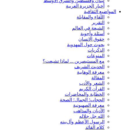
لبنان وفلسطين والشرق الأوسط
أخبار الجزيرة العربية
المواضيع الثقافية
اللقاء والمقابلة
التقریر
الشیعة في العالم
أسئلة وأجوبة
حقوق الإنسان
بحوث حول المهدوية
الذكريات
المنوعات
مع المستبصرین ... لماذا تشیعت؟
الحدیث الشریف
معرفة الوهابية
المقالة
الشعر والأدب
القرآن الکریم
الخطابة والمحاضرات
الحجاب؛ الجمال؛ الصحة
معرفة الصهيونية
الأديان والمذاهب
الله جل جلاله
الرسول الأعظم وآل‌بیته
کلام القائد