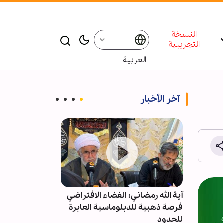
النسخة
التجريبية
العربية
آخر الأخبار
ؤمنين
آية الله رمضاني: الفضاء الافتراضي
فيديو | أول ظهور
ين
فرصة ذهبية للدبلوماسية العابرة
الاسلامية السي
ويج
للحدود