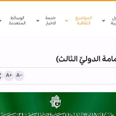
ول
المواضيع
خدمة
الوسائط
بیة
الثقافية
الاخبار
المتعددة
مة الدوليِّ الثالث)
تقرير مصور/ مركز أمير الم
(ع) يقيم مراسم عزاء الأربع
بمدينة "أوستفولد" في النر