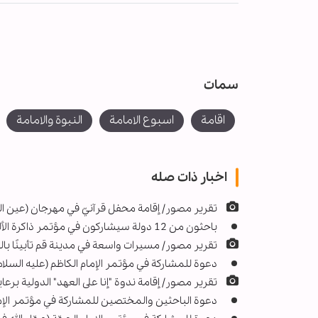
سمات
اقامة
اسبوع الامامة
النبوة والامامة
اخبار ذات صله
تقرير مصور/ إقامة محفل قرآنيّ في مهرجان (عين الح
باحثون من 12 دولة سيشاركون في مؤتمر ذاكرة الألم في العراق
تقرير مصور/ مسيرات واسعة في مدينة قم تأبينًا 
دعوة للمشاركة في مؤتمر الإمام الكاظم (عليه السلام
تقریر مصور/ إقامة ندوة "إنا على العهد" الدولية برعا
دعوة الباحثين والمختصين للمشاركة في مؤتمر الإمام