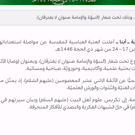
، وذلك تحت شعار (النبوَّة والإمامة صنوانِ لا يفترقان).
ــ أبنا ــ
أعلنت العتبة العباسية المقدسة عن مواصلة استعداداتها 
14هـ.
 تحت شعار (النبوَّة والإمامة صنوانِ لا يفترقان)، وبعنوان (وصايا الأ
ت بحثية علمية، وأكاديمية، وحوزويَّة، صباحية ومسائية.
ًّا عن الأئمَّة الاثني عشر المعصومين (عليهم السّلام)، إذ يمثّل 
الفنيَّة والنَّدَوات والورش العلميَّة.
مة، إلى تكريس علوم أهل البيت (عليهم السلام) وبيان سيرتهم في 
م) في حلِّ الشبهات الفكرية والتصدي للأفكار المنحرفة.