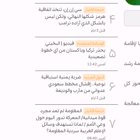
سي إن إن: تتخذ اتفاقية
خدمة الأخبار
هرمز شكلها النهائي، ولكن ليس
بالشكل الذي أراده ترامب
قبل 3 ايام
لإقامة
فيديو | البخيتي
الوسائط المتعدده
يحذر تركيا وباكستان من أي خطوة
تصعيدية
ئمة رشد
أمس 12:42
ضربة يمنية استباقية
الدول العربیه
محور كل
نوعية.. إفشال مخطط سعودي
عدواني من مأرب والوديعة
قبل 2 ايام
معالجة
المقاومة لم تعد مجرد
خدمة الأخبار
قوة ميدانية/ المعركة تدور اليوم حول
وعي الأمم / لماذا تستهدف وسائل
الإعلام الغربية سردية المقاومة؟
أمس 09:40