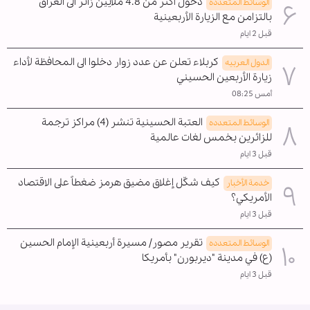
دخول أكثر من 4.8 ملايين زائر الى العراق
الوسائط المتعدده
بالتزامن مع الزيارة الأربعينية
قبل 2 ايام
كربلاء تعلن عن عدد زوار دخلوا الى المحافظة لأداء
الدول العربیه
زيارة الأربعين الحسيني
أمس 08:25
العتبة الحسينية تنشر (4) مراكز ترجمة
الوسائط المتعدده
للزائرين بخمس لغات عالمية
قبل 3 ايام
كيف شكّل إغلاق مضيق هرمز ضغطاً على الاقتصاد
خدمة الأخبار
الأمريكي؟
قبل 3 ايام
تقرير مصور/ مسيرة أربعينية الإمام الحسين
الوسائط المتعدده
(ع) في مدينة "ديربورن" بأمريكا
قبل 3 ايام