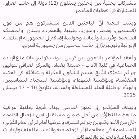
مشاركاتٍ بحثيةً من باحثين يمثلون (12) دولة إلى جانب العراق،
للمشاركة في فعاليات المؤتمر.
وبيَّنت اللجنة أنَّ الباحثين الذين سيشاركون هم من دول
(فلسطين، ومصر، وسوريا، وليبيا، والمغرب، ولبنان، والمملكة
المتحدة، وفرنسا، وألمانيا، وهولندا، إضافة إلى الجمهورية الإسلامية
الإيرانية ونيجيريا) إلى جانب الباحثين من جمهورية العراق.
ويُعقد المؤتمر بالتعاون بين كرسي اليونسكو لدراسات منع الإبادة
الجماعية في كلية الآداب - جامعة بغداد، والمركز العراقي لتوثيق
جرائم التطرُّف التَّابع لقسم الشُّؤون الفكريَّة والثقافيَّة في العتبة
المقدَّسة، ومؤسَّسة الشهداء، ومؤسَّسة السجناء السياسيين،
والهيأة الوطنيَّة العليا للمساءلة والعدالة، بتاريخ 16 – 17 نيسان
2025.
ويهدف المؤتمر إلى تجاوز الماضي ببناء هُوية وطنية عراقية
مناهضة للتطرُّف؛ من أجل ضمان مستقبل آمن للأجيال القادمة
خالٍ من الألم، وتدوين جرائم التطرف وعرضها أمام الرأي العام الدَّوْلي؛
للمساهمة في معالجة الآثار الاجتماعية والنفسية للعنف والإبادات
الجماعية والجرائم والانتهاكات.