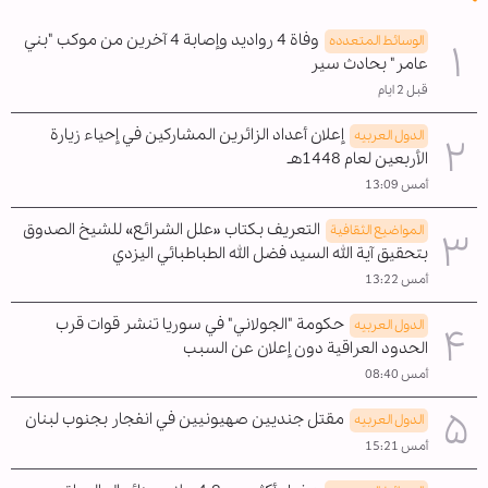
وفاة 4 رواديد وإصابة 4 آخرين من موكب "بني
الوسائط المتعدده
عامر" بحادث سير
قبل 2 ايام
إعلان أعداد الزائرين المشاركين في إحياء زيارة
الدول العربیه
الأربعين لعام 1448هـ
أمس 13:09
التعريف بكتاب «علل الشرائع» للشيخ الصدوق
المواضیع الثقافية
بتحقيق آية الله السيد فضل الله الطباطبائي اليزدي
أمس 13:22
حكومة "الجولاني" في سوريا تنشر قوات قرب
الدول العربیه
الحدود العراقية دون إعلان عن السبب
أمس 08:40
مقتل جنديين صهيونيين في انفجار بجنوب لبنان
الدول العربیه
أمس 15:21