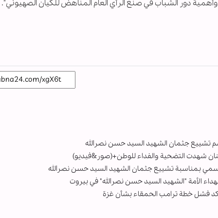
ن، وأهمية دور الشباب في صنع الرأي العام المناهض للكيان الصهيوني".
م تشييع جثمان الشهيد السيد حسن نصرالله
نان شهدت التضحية والفداء للوطن+(صور&فيديو)
لرسمي بمناسبة تشييع جثمان الشهيد السيد حسن نصرالله
هداء الأمة "الشهيد السيد حسن نصرالله" في بيروت
ه يؤكد فشل خطة ترامب الحمقاء بشأن غزة