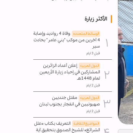
الأكثر زيارة
وفاة 4 رواديد وإصابة
الوسائط المتعدده
4 آخرين من موكب "بني عامر" بحادث
سير
قبل 3 ايام
إعلان أعداد الزائرين
الدول العربیه
المشاركين في إحياء زيارة الأربعين
لعام 1448هـ
قبل 2 ايام
مقتل جنديين
الدول العربیه
صهيونيين في انفجار بجنوب لبنان
قبل 2 ايام
التعريف بكتاب «علل
المواضیع الثقافية
الشرائع» للشيخ الصدوق بتحقيق آية