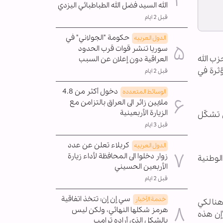
الله السيد فضل الله الطباطبائي اليزدي
قبل 2 ايام
حكومة "الجولاني" في
الدول العربیه
سوريا تنشر قوات قرب الحدود
ب الله
العراقية دون إعلان عن السبب
ؤثرة في
قبل 2 ايام
دخول أكثر من 4.8
الوسائط المتعدده
ملايين زائر الى العراق بالتزامن مع
الزيارة الأربعينية
ي تشكّل
قبل 3 ايام
كربلاء تعلن عن عدد
الدول العربیه
زوار دخلوا الى المحافظة لأداء زيارة
لوطنية
الأربعين الحسيني
قبل 2 ايام
سي إن إن: تتخذ اتفاقية
خدمة الأخبار
هنا لكي
هرمز شكلها النهائي، ولكن ليس
إن هذه
بالشكل الذي أراده ترامب