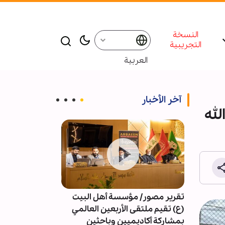
النسخة
التجريبية
العربية
آخر الأخبار
له
تقرير مصور/ مؤسسة أهل البيت
4091 خرقا 
(ع) تقيم ملتقى الأربعين العالمي
النار في غزة
بمشاركة أكاديميين وباحثين