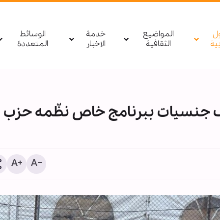
ول
المواضيع
خدمة
الوسائط
بیة
الثقافية
الاخبار
المتعددة
جنسيات ببرنامج خاص نظّمه حزب ال
1255 شهيدا منذ وقف النار في غزة