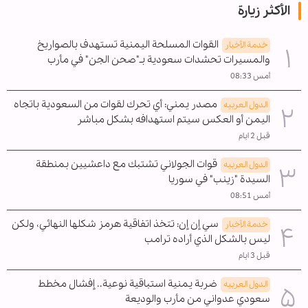
الأكثر زيارة
القوات المسلحة اليمنية تستهدف بالصواريخ
خدمة الأخبار
والمسيرات تحشدات سعودية بـ"صحن الجن" في مأرب
أمس 08:33
مصدر يمني: أي تحرك لقوات من السعودية باتجاه
الدول العربیه
اليمن أو العكس سيتم استهدافه بشكل مباشر
قبل 2 ايام
قوات الجولاني تشتبك مع داعشيين بمنطقة
الدول العربیه
السيدة "زينب" في سوريا
أمس 08:51
سي إن إن: تتخذ اتفاقية هرمز شكلها النهائي، ولكن
خدمة الأخبار
ليس بالشكل الذي أراده ترامب
قبل 3 ايام
ضربة يمنية استباقية نوعية.. إفشال مخطط
الدول العربیه
سعودي عدواني من مأرب والوديعة