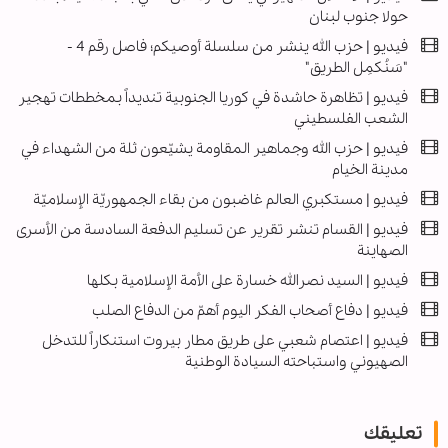
حولا جنوب لبنان
فيديو | حزب الله ينشر من سلسلة أوصيكم؛ فاصل رقم 4 -
"سَنُكمِل الطريق"
فيديو | تظاهرة حاشدة في كوريا الجنوبية تنديداً بمخططات تهجير
الشعب الفلسطيني
فيديو | حزب الله وجماهير المقاومة يشيّعون ثلة من الشهداء في
مدينة الخيام
فيديو | مستكبري العالم غاضبون من بقاء الجمهوريّة الإسلاميّة
فیديو | القسام تنشر تقرير عن تسليم الدفعة السادسة من الأسرى
الصهاينة
فيديو | السيد نصرالله خسارة على الأمة الإسلامية بكلها
فيديو | دفاع أصحاب الفكر اليوم أهمّ من الدفاع الصلب
فيديو | اعتصام شعبي على طريق مطار بيروت استنكاراً للتدخل
الصهيوني واستباحته السيادة الوطنية
تعليقك