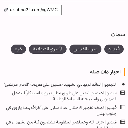
سمات
فیدیو
سرايا القدس
الأسرى الصهاينة
غزه
اخبار ذات صله
الفيديو | القائد الجهادي الشهيد حسين علي هزيمة "الحاج مرتضى"
فيديو | اعتصام شعبي على طريق مطار بيروت استنكاراً للتدخل
الصهيوني واستباحته السيادة الوطنية
فيديو | لحظة تفجير الاحتلال عدة منازل على أطراف بلدة يارون في
جنوب لبنان
فيديو | حزب الله وجماهير المقاومة يشيّعون ثلة من الشهداء في