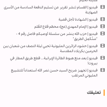
مدينة الخيام
فیديو | القسام تنشر تقرير عن تسليم الدفعة السادسة من الأسرى
الصهاينة
فيديو | الشهادة لأجل قضية
فيديو | الإمام المهدي (عج)؛ محطّم قلاع الظّلم
فيديو | حزب الله ينشر من سلسلة أوصيكم؛ فاصل رقم 4 -
"سَنُكمِل الطريق"
فیديو | حشود الزائرين المليونية تحيي ليلة النصف من شعبان بين
الحرمين بكربلاء المقدسة
فيديو | بعد منع هبوط الطائرة الإيرانية... قطع طريق المطار في
بيروت!
فيديو | تجهيز ضريح السيد حسن نصر الله أستعداداً للتشييع
المليوني المرتقب
تعليقك