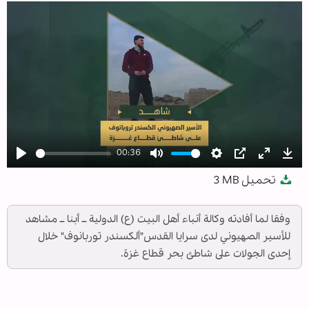
00:36
Play
Mute
Settings
PIP
Enter
Dow
تحميل
3 MB
fullscree
وفقا لما أفادته وكالة أنباء أهل البيت (ع) الدولية ــ أبنا ــ مشاهد
للأسير الصهيوني لدى سرايا القدس"ألكسندر توربانوف" خلال
إحدى الجولات على شاطئ بحر قطاع غزة.