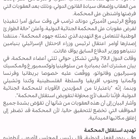
من العقاب وإضعاف سيادة القانون الدولي، وذلك بعد العقوبات التي
فرضتها واشنطن على المحكمة.
ووقّع الرئيس الأميركي دونالد ترامب في وقت سابق أمرا تنفيذيا
لفرض عقوبات على المحكمة الجنائية الدولية، وأعلن "حالة الطوارئ
الوطنية للتعامل مع التهديد الذي تمثله جهود المحكمة"، منتقدا
إصدارها أوامر اعتقال لرئيس وزراء الاحتلال الإسرائيلي بنيامين
نتنياهو ووزير الدفاع السابق يوآف غالانت.
وقالت الدول الـ79 والتي تشكل حوالي ثلثي أعضاء المحكمة، في
بيان مشترك أعدّ بمبادرة من سلوفينيا ولوكسمبورغ والمكسيك
وسيراليون وفانواتو، ووقّعت عليه خصوصا بريطانيا وفرنسا
وألمانيا وجنوب أفريقيا والسلطة الفلسطينية وكندا وتشيلي
وبنما، إنّه "باعتبارنا من المؤيدين الأقوياء للمحكمة الجنائية
الدولية، فإنّنا نأسف لأيّ محاولة لتقويض استقلال المحكمة".
وأشار البيان إلى أن هذه العقوبات من شأنها أن تقوّض بشدة جميع
المواقف التي تخضع للتحقيق حاليا، لأن المحكمة قد تضطر إلى
إغلاق مكاتبها الميدانية.
تهديد استقلال المحكمة
وفي ردود الفعل الدولية، قال رئيس المجلس الأوروبي أنطونيو