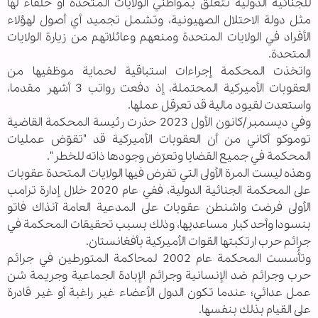
للجنائية الدولية تتعلق بمواطني الولايات المتحدة أو حلفاء لها
مثل دولة الاحتلال الصهيونية، وتشمل تجميد أي أصول لهؤلاء
الأفراد في الولايات المتحدة ومنعهم وعائلاتهم من زيارة الولايات
المتحدة.
واتخذت المحكمة إجراءات استباقية لحماية موظفيها من
العقوبات الأميركية المحتملة، إذ دفعت رواتب 3 أشهر مقدما،
واستعدت لقيود مالية قد تعرقل عملها.
وفي ديسمبر/كانون الأول 2023 حذرت رئيسة المحكمة القاضية
توموكو أكاني من أن العقوبات الأميركية قد "تقوّض عمليات
المحكمة في جميع القضايا وتعرّض وجودها ذاته للخطر".
وهذه ليست المرة الأولى التي تفرض فيها الولايات المتحدة عقوبات
على المحكمة الجنائية الدولية، ففي عام 2020 خلال إدارة ترامب
الأولى فرضت واشنطن عقوبات على المدعية العامة آنذاك فاتو
بنسودا وأحد كبار مساعديها، وذلك بسبب تحقيقات المحكمة في
جرائم حرب ارتكبتها القوات الأميركية بأفغانستان.
وتأُسست المحكمة عام 2002 لمحاكمة المتورطين في جرائم
حرب وجرائم ضد الإنسانية وجرائم الإبادة الجماعية وجريمة شن
عمل عدائي؛ عندما تكون الدول الأعضاء غير راغبة أو غير قادرة
على القيام بذلك بنفسها.