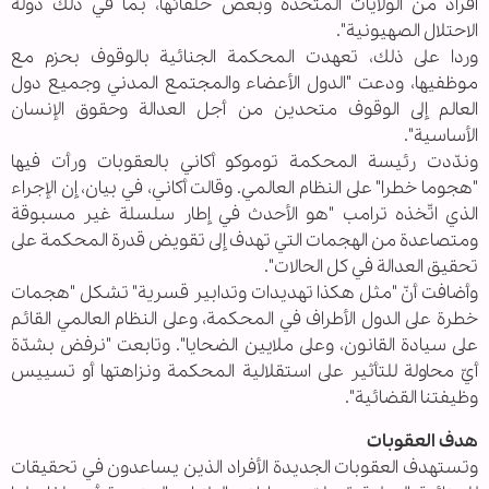
أفراد من الولايات المتحدة وبعض حلفائها، بما في ذلك دولة
الاحتلال الصهيونية".
وردا على ذلك، تعهدت المحكمة الجنائية بالوقوف بحزم مع
موظفيها، ودعت "الدول الأعضاء والمجتمع المدني وجميع دول
العالم إلى الوقوف متحدين من أجل العدالة وحقوق الإنسان
الأساسية".
وندّدت رئيسة المحكمة توموكو أكاني بالعقوبات ورأت فيها
"هجوما خطرا" على النظام العالمي. وقالت أكاني، في بيان، إن الإجراء
الذي اتّخذه ترامب "هو الأحدث في إطار سلسلة غير مسبوقة
ومتصاعدة من الهجمات التي تهدف إلى تقويض قدرة المحكمة على
تحقيق العدالة في كل الحالات".
وأضافت أنّ "مثل هكذا تهديدات وتدابير قسرية" تشكل "هجمات
خطرة على الدول الأطراف في المحكمة، وعلى النظام العالمي القائم
على سيادة القانون، وعلى ملايين الضحايا". وتابعت "نرفض بشدّة
أيّ محاولة للتأثير على استقلالية المحكمة ونزاهتها أو تسييس
وظيفتنا القضائية".
هدف العقوبات
وتستهدف العقوبات الجديدة الأفراد الذين يساعدون في تحقيقات