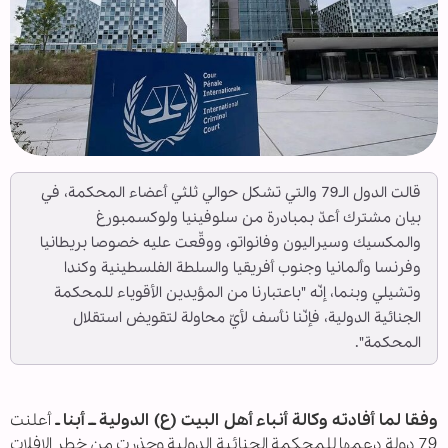
قالت الدول الـ79 والتي تشكل حوالي ثلثي أعضاء المحكمة، في
بيان مشترك أعدّ بمبادرة من سلوفينيا ولوكسمبورغ
والمكسيك وسيراليون وفانواتو، ووقّعت عليه خصوصا بريطانيا
وفرنسا وألمانيا وجنوب أفريقيا والسلطة الفلسطينية وكندا
وتشيلي وبنما، إنّه "باعتبارنا من المؤيدين الأقوياء للمحكمة
الجنائية الدولية، فإنّنا نأسف لأيّ محاولة لتقويض استقلال
المحكمة".
وفقا لما أفادته وكالة أنباء أهل البيت (ع) الدولية ــ أبنا ـ
أعلنت
79 دولة دعمها للمحكمة الجنائية الدولية وحذرت من خطر الإفلات