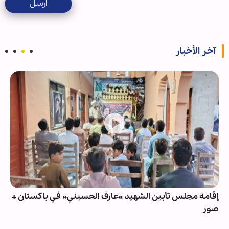
ارسل
آخر الأخبار
إقامة مجلس تأبين الشهيد «عارف الحسيني» في باكستان +
صور