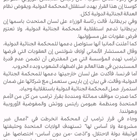
كوستا إن هذا القرار يهدد استقلال المحكمة الدولية، ويقوض نظام
العدالة الجنائية الدولية ككل.
وفي بريطانيا، قالت رئاسة الوزراء على لسان المتحدث باسمها إن
بريطانيا تدعم استقلالية المحكمة الجنائية الدولية، ولا تعتزم
فرض عقوبات على مسؤوليها.
كما أعلنت ألمانيا أنها ستواصل دعمها للمحكمة الجنائية الدولية،
وقال المستشار الألماني أولاف شولتس إن العقوبات التي فرضها
ترامب تهدد المؤسسة التي من المفترض أن تضمن عدم قدرة
المستبدين في هذا العالم على اضطهاد الشعوب وبدء الحروب.
أما فرنسا، فأكدت على لسان خارجيتها دعمها للمحكمة الجنائية
الدولية؛ وقالت، في بيان، إن باريس ستعمل مع شركائها على ضمان
استمرار عمل المحكمة الجنائية الدولية باستقلالية وحياد.
كما صدرت مواقف مماثلة ومنددة بقرار ترامب من كل من الأمم
المتحدة ومنظمة هيومن رايتس ووتش والمفوضية الأوروبية
وهولندا.
وجاء في قرار ترامب أن المحكمة انخرطت في "أعمال غير
مشروعة ولا أساس لها" تستهدف الولايات المتحدة وحليفتها
الوثيقة دولة الاحتلال، و"ادّعت -من دون أساس- اختصاصها على