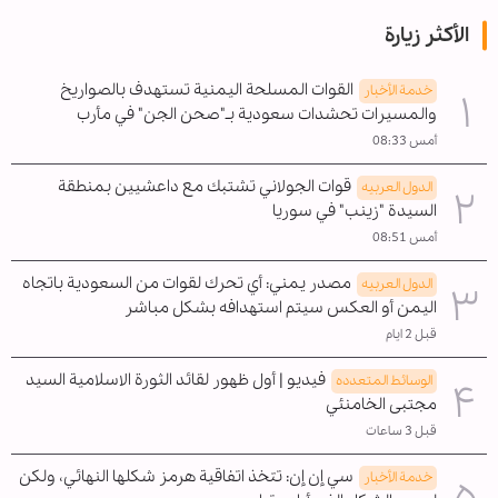
الأكثر زيارة
القوات المسلحة اليمنية تستهدف بالصواريخ
خدمة الأخبار
والمسيرات تحشدات سعودية بـ"صحن الجن" في مأرب
أمس 08:33
قوات الجولاني تشتبك مع داعشيين بمنطقة
الدول العربیه
السيدة "زينب" في سوريا
أمس 08:51
مصدر يمني: أي تحرك لقوات من السعودية باتجاه
الدول العربیه
اليمن أو العكس سيتم استهدافه بشكل مباشر
قبل 2 ايام
فيديو | أول ظهور لقائد الثورة الاسلامية السيد
الوسائط المتعدده
مجتبى الخامنئي
قبل 3 ساعات
سي إن إن: تتخذ اتفاقية هرمز شكلها النهائي، ولكن
خدمة الأخبار