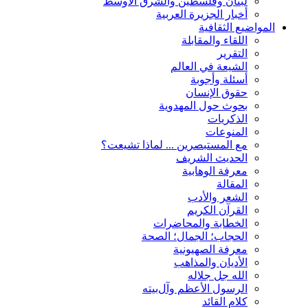
لبنان وفلسطين والشرق الأوسط
أخبار الجزيرة العربية
المواضيع الثقافية
اللقاء والمقابلة
التقریر
الشیعة في العالم
أسئلة وأجوبة
حقوق الإنسان
بحوث حول المهدوية
الذكريات
المنوعات
مع المستبصرین ... لماذا تشیعت؟
الحدیث الشریف
معرفة الوهابية
المقالة
الشعر والأدب
القرآن الکریم
الخطابة والمحاضرات
الحجاب؛ الجمال؛ الصحة
معرفة الصهيونية
الأديان والمذاهب
الله جل جلاله
الرسول الأعظم وآل‌بیته
کلام القائد