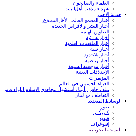
العلماء والصالحون
شهداء مذهب أهل‌‏البیت
خدمة الاخبار
أخبار المجمع العالمي لأهل‌البيت(ع)
أخبار النشر والأقراص الجديدة
العناوين الهامة
أخبار نسائیة
أخبار الملتقيات العلمية
أخبار فنیة
أخبار بلاحدود
أخبار رياضية
أخبار مرجعیة الشیعة
الإحتلافات الدينية
المؤتمرات
العزاء الحسيني في العالم
ملف خاص | أنبـاء استشهاد مجاهدي الإسلام اللواء قاس
التعاطف مع لبنان
الوسائط المتعددة
صور
کاریکاتیر
فیدیو
إنفوغراف
النسخة التجريبية