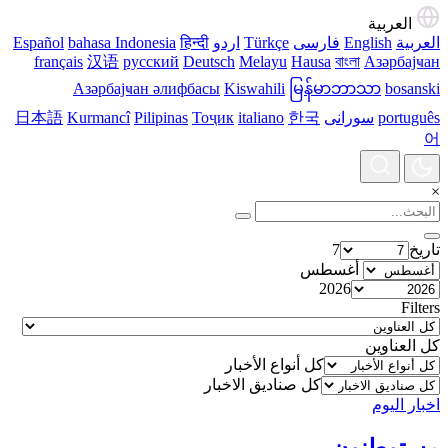
العربية
العربية
English
فارسی
Türkçe
اردو
हिन्दी
bahasa Indonesia
Español
français
汉语
русский
Deutsch
Melayu
Hausa
বাংলা
Азәрбајҹан
Азәрбајҹан әлифбасы
Kiswahili
မြန်မာဘာသာ
bosanski
português
سورانی
한국
italiano
Тоҷик
Pilipinas
Kurmancî
日本語
어
×
تاریخ
7
أغسطس
2026
Filters
كل العناوين
كل أنواع الأخبار
كل صناديق الاخبار
اخبار الیوم
مستوطنون