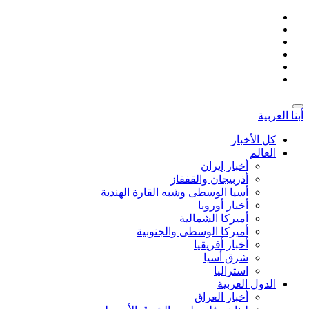
أبنا العربية
کل الأخبار
العالم
أخبار إيران
أذربيجان والقفقاز
أسیا الوسطی وشبه القارة الهندية
أخبار أوروبا
أمیركا الشمالية
أميركا الوسطى والجنوبية
أخبار أفريقيا
شرق أسيا
استراليا
الدول العربیة
أخبار العراق