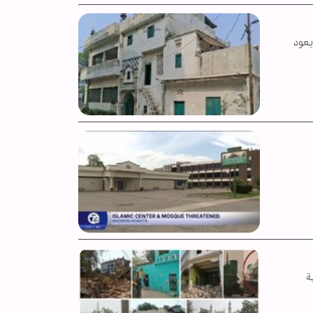
يعود
مية