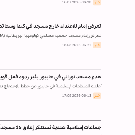
خبر
2026-06-28 16:07
تعرض إمام للاعتداء خارج مسجد في كندا وسط تصا
تعرض إمام مسجد جمعية مسلمي كولومبيا البريطانية (BCMA)، الشيخ إبراهيم، لهجوم في حادثة معادية للإسلام.
خبر
2026-06-21 18:08
هدم مسجد نوراني في جايبور يثير ردود فعل قوي
أعلنت المنظمات الإسلامية في جايبور عن خطط للاحتجاج ب
خبر
2026-06-13 17:09
جماعات إسلامية هندية تستنكر إغلاق 15 مسجداً في إيتاناغار باعتباره إجراءً تمييزياً