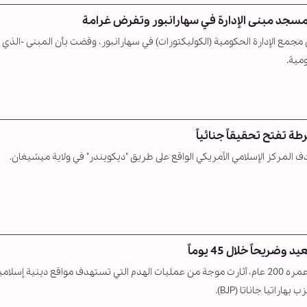
 مسجد مبنى الإدارة في سهارانبور وتفرض غرامة
مع الإدارة الحكومية (الكوليكتورات) في سهارانبور، وقضت بأن المبنى -الذي 
 تفتح تحقيقاً جنائياً
لمركز الإسلامي الأمريكي الواقع على طريق "ديكويندر" في ولاية ميشيغان.
من مسجد يعود تاريخه إلى ألف عام إلى "درغاه" (ضريح) يبلغ عمره 200 عام، أثارت موجة من عمليات الهدم التي تستهدف مواقع دينية إسلا
اتيا جاناتا (BJP).