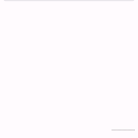
...................