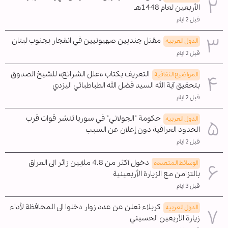
الأربعين لعام 1448هـ
قبل 2 ايام
مقتل جنديين صهيونيين في انفجار بجنوب لبنان
الدول العربیه
قبل 2 ايام
التعريف بكتاب «علل الشرائع» للشيخ الصدوق
المواضیع الثقافية
بتحقيق آية الله السيد فضل الله الطباطبائي اليزدي
قبل 2 ايام
حكومة "الجولاني" في سوريا تنشر قوات قرب
الدول العربیه
الحدود العراقية دون إعلان عن السبب
قبل 2 ايام
دخول أكثر من 4.8 ملايين زائر الى العراق
الوسائط المتعدده
بالتزامن مع الزيارة الأربعينية
قبل 3 ايام
كربلاء تعلن عن عدد زوار دخلوا الى المحافظة لأداء
الدول العربیه
زيارة الأربعين الحسيني