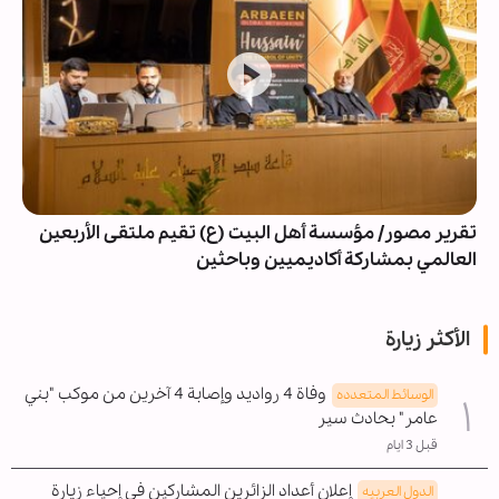
تقرير مصور/ مؤسسة أهل البيت (ع) تقيم ملتقى الأربعين
العالمي بمشاركة أكاديميين وباحثين
الأكثر زيارة
وفاة 4 رواديد وإصابة 4 آخرين من موكب "بني
الوسائط المتعدده
عامر" بحادث سير
قبل 3 ايام
إعلان أعداد الزائرين المشاركين في إحياء زيارة
الدول العربیه