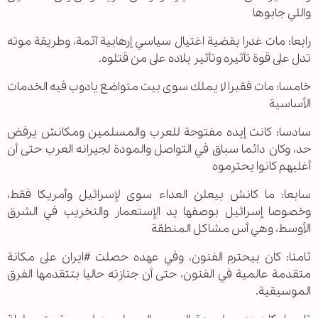
واللي جابوها
رابعا: مات غدرا بقضية اغتيال سياسي إرهابية آثمة، وطريقة موته
تدل على قوة تأثيره وتأثير بلاده على من قتلوه.
خامسا: مات فقيرا لا يملك سوى بيت متواضع يادوب فيه الخدمات
الأساسية
سادسا: كانت إيده مفتوحة للعرب والمسلمين ومكانش يرفض
حد، وكان دائما سباق في التواصل والمودة لجيرانه العرب حتى أن
أغلبهم كانوا يحترموه
سابعا: ما كانش بيعلن العداء سوى لإسرائيل وأمريكا فقط،
وخصوصا إسرائيل بوصفها يد الإستعمار والتخريب في الشرق
الأوسط، وهي أس مشاكل المنطقة
ثامنا: كان بيحترم الفنون، وفي عهده حصلت #ايران على مكانة
متقدمة عالمية في الفنون، حتى أن جنازته حاليا بتتقدمها الفرق
الموسيقية.