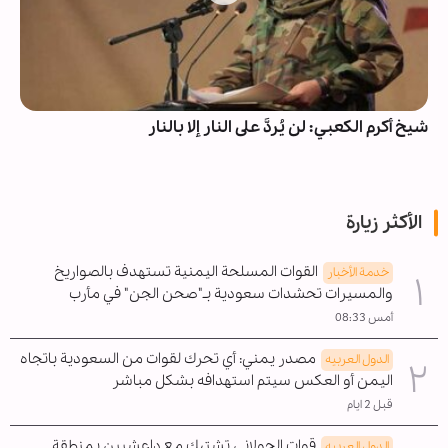
شيخ أکرم الکعبي: لن يُردَّ على النار إلا بالنار
الأكثر زيارة
القوات المسلحة اليمنية تستهدف بالصواريخ
خدمة الأخبار
والمسيرات تحشدات سعودية بـ"صحن الجن" في مأرب
أمس 08:33
مصدر يمني: أي تحرك لقوات من السعودية باتجاه
الدول العربیه
اليمن أو العكس سيتم استهدافه بشكل مباشر
قبل 2 ايام
قوات الجولاني تشتبك مع داعشيين بمنطقة
الدول العربیه