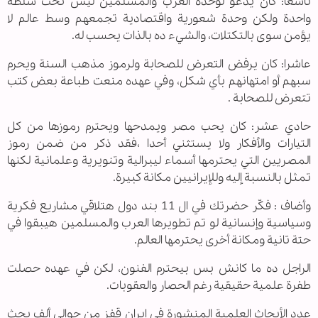
تاسعا: كان يدعو لوحدة العرب والمسلمين ليس تحت سلطة
واحدة ولكن وحدة شعورية واقتصادية تجمعهم وسط عالم لا
يؤمن سوى بالتكتلات، والشيء ده بالذات يحسب له.
عاشرا: كان يرفض التعرض للصحابة ولرموز مذهب السنة ويحرم
سبهم أو امتهانهم بأي شكل، وفي عهده منعت طباعة بعض كتب
تتعرض للصحابة .
حادي عشر: كان يحب مصر ويمدحها ويحترم رموزها من كل
التيارات والأفكار ولا يستثني أحدا ،فقد ذكر من ضمن رموز
المصريين التي يحترمها أسماء ليبرالية وتنويرية وعلمانية لكنها
تمثل بالنسبة إليه وللإيرانيين مكانة كبيرة.
وأضاف : فكّر حضرتك في ال 11 بند دول هتلاقي مشاريع فكرية
وسياسية وإنسانية لو تم تطويرها العرب والمسلمين هيبقوا في
حتة تانية ومكانة أخرى يحترمها العالم.
الراجل ده ما كانش بس بيحترم الفنون، لكن في عهده حصلت
طفرة علمية حقيقية رغم الحصار والعقوبات.
عدد الأبحاث العلمية المنشورة في إيران قفز من حوالي ألف بحث