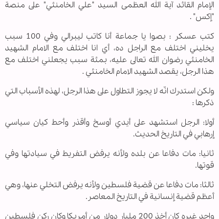
الإمام القائد آية الله العظمى السيد "علي الخامنئي" على منصة
"إكس" .
كتب عسكر : بصوا يا جماعة أنا كاتب ليبرالي وفي 100 سبب
يخليني اختلف مع الراجل ده، أي انا اختلف مع الامام الشهيد
الخامنئي رضوان الله تعالى عليه، بمئة سبب يجعلني اختلف مع
هذا الرجل، يقصد الشهيد الامام الخامنئي .
ولكن استدرك انّه لا يجوز التطاول على هذا الرجل، لهذه الأسباب التي
ذكرها :
أولا: الرجل استشهد على أيدي أوسخ وأقذر وأحط كيان سياسي
إرهابي في التاريخ الحديث.
ثانيا: مات دفاعا عن بلده ولأنه يرفض التفريط في سيادتها وفي
قوتها.
ثالثا: مات دفاعا عن قضية فلسطين ولأنه يرفض التخلي عنها، وهي
أعظم قضية إنسانية في التاريخ المعاصر.
واحد غيره كان أخذ 200 مليار دولار من أمريكا وكان ركن فلسطين