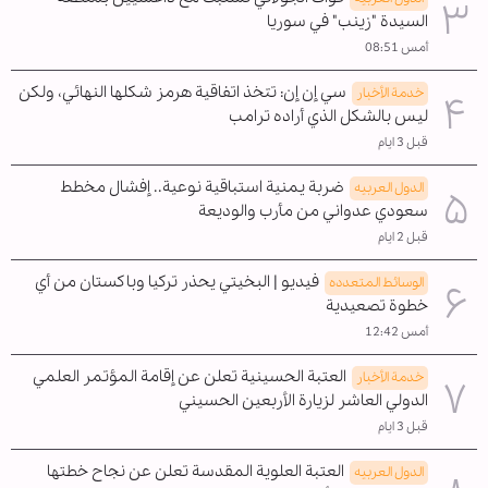
السيدة "زينب" في سوريا
أمس 08:51
سي إن إن: تتخذ اتفاقية هرمز شكلها النهائي، ولكن
خدمة الأخبار
ليس بالشكل الذي أراده ترامب
قبل 3 ايام
ضربة يمنية استباقية نوعية.. إفشال مخطط
الدول العربیه
سعودي عدواني من مأرب والوديعة
قبل 2 ايام
فيديو | البخيتي يحذر تركيا وباكستان من أي
الوسائط المتعدده
خطوة تصعيدية
أمس 12:42
العتبة الحسينية تعلن عن إقامة المؤتمر العلمي
خدمة الأخبار
الدولي العاشر لزيارة الأربعين الحسيني
قبل 3 ايام
العتبة العلوية المقدسة تعلن عن نجاح خطتها
الدول العربیه