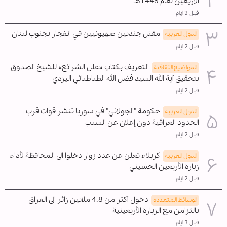
الأربعين لعام 1448هـ
قبل 2 ايام
مقتل جنديين صهيونيين في انفجار بجنوب لبنان
الدول العربیه
قبل 2 ايام
التعريف بكتاب «علل الشرائع» للشيخ الصدوق
المواضیع الثقافية
بتحقيق آية الله السيد فضل الله الطباطبائي اليزدي
قبل 2 ايام
حكومة "الجولاني" في سوريا تنشر قوات قرب
الدول العربیه
الحدود العراقية دون إعلان عن السبب
قبل 2 ايام
كربلاء تعلن عن عدد زوار دخلوا الى المحافظة لأداء
الدول العربیه
زيارة الأربعين الحسيني
قبل 2 ايام
دخول أكثر من 4.8 ملايين زائر الى العراق
الوسائط المتعدده
بالتزامن مع الزيارة الأربعينية
قبل 3 ايام