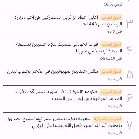
أمس 16:10
إعلان أعداد الزائرين المشاركين في إحياء زيارة
الدول العربیه
الأربعين لعام 1448هـ
قبل 3 ايام
قوات الجولاني تشتبك مع داعشيين بمنطقة
الدول العربیه
السيدة "زينب" في سوريا
قبل 10 ساعات
مقتل جنديين صهيونيين في انفجار بجنوب لبنان
الدول العربیه
قبل 3 ايام
حكومة "الجولاني" في سوريا تنشر قوات قرب
الدول العربیه
الحدود العراقية دون إعلان عن السبب
قبل 3 ايام
التعريف بكتاب «علل الشرائع» للشيخ الصدوق
المواضیع الثقافية
بتحقيق آية الله السيد فضل الله الطباطبائي اليزدي
قبل 3 ايام