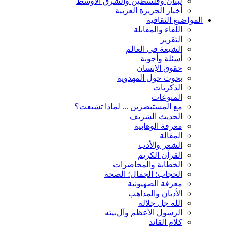
لبنان وفلسطين والشرق الأوسط
أخبار الجزيرة العربية
المواضيع الثقافية
اللقاء والمقابلة
التقریر
الشیعة في العالم
أسئلة وأجوبة
حقوق الإنسان
بحوث حول المهدوية
الذكريات
المنوعات
مع المستبصرین ... لماذا تشیعت؟
الحدیث الشریف
معرفة الوهابية
المقالة
الشعر والأدب
القرآن الکریم
الخطابة والمحاضرات
الحجاب؛ الجمال؛ الصحة
معرفة الصهيونية
الأديان والمذاهب
الله جل جلاله
الرسول الأعظم وآل‌بیته
کلام القائد