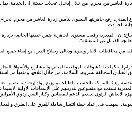
ة العاشر من محرم، من خلال إدخال عجلات حديثة إلى الخدمة، بما يعزز
ع المدني، رفع جاهزيتها القصوى لتأمين زيارة العاشر من محرم الحرام
صباح: إن "المديرية رفعت مستوى الجاهزية ضمن خطتها الخاصة بزيارة 
الجة القنابل غير المنفلقة".
ة من محافظات الأنبار ونينوى وديالى وصلاح الدين، مع إبقاء جميع ال
حرام استكملت الكشوفات الموقعية للمباني والمشاريع والأسواق التج
 الفنادق المخالفة لشروط السلامة، من خلال إغلاقها ومنعها من استقب
قدسة وهيئة المواكب الحسينية لطباعة وتوزيع مواد إرشادية تتضمن تع
 "المديرية نسقت مع متطوعين لتدريبهم على الإسعافات الأولية، لاسيما 
هزة الإنعاش الرئوي لتقديم الدعم للمصابين وكبار السن وذوي الأمراض
مليونية، أسهمت في إعداد خطة انتشار شاملة للفرق على الطرق والمحاو