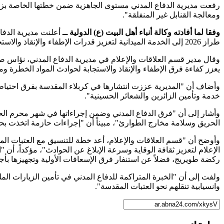
رفعت مديرية الدفاع المدني مستوى الجاهزية ضمن خطتها الخاصة بزيار
ومعالجة القنابل غير المنفلقة".
وفقا لما أفادته وكالة أنباء أهل البيت (ع) الدولية ــ
أعلنت مديرية الدفا
طراز 2026 إلى الخدمة الميدانية لتعزيز قدرات الإطفاء والإنقاذ والاستجابة للحوادث.
وقال مدير قسم العلاقات والإعلام في مديرية الدفاع المدني، نؤاس 
يعزز كفاءة فرق الإطفاء والإنقاذ والاستجابة لحوادث المواد الخطرة ومع
وأضاف أن "المديرية عززت انتشارها في كربلاء المقدسة بفرق احتياطي
خدمة وتأمين الزائرين والشعائر الحسينية".
وأشار إلى أن "فرق الدفاع المدني وضمن إجراءاتها في شهر محرم ال
الحريق وسلامة مخارج الطوارئ"، مبيناً أن "إجراءات حازمة اتخذت بحق
وأوضح أن "قسم العلاقات والإعلام، أعد خطة للتنسيق مع العتبات الم
الإعلام لتعزيز ثقافة الوقاية وسرعة الإبلاغ عن الحوادث"، مؤكداً، أن
ركضة طويريج، فضلاً عن استنفار فرق الإسعافات الأولية وتجهيزها بأج
ولفت إلى أن "الخبرة المتراكمة للدفاع المدني في تأمين الزيارات ال
وانسيابية تنقلهم نحو العتبات المقدسة".