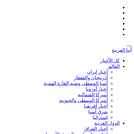
أبنا العربية
کل الأخبار
العالم
أخبار إيران
أذربيجان والقفقاز
أسیا الوسطی وشبه القارة الهندية
أخبار أوروبا
أمیركا الشمالية
أميركا الوسطى والجنوبية
أخبار أفريقيا
شرق أسيا
استراليا
الدول العربیة
أخبار العراق