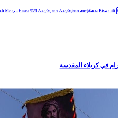
sch
Melayu
Hausa
বাংলা
Азәрбајҹан
Азәрбајҹан әлифбасы
Kiswahili
ام في كربلاء المقدسة