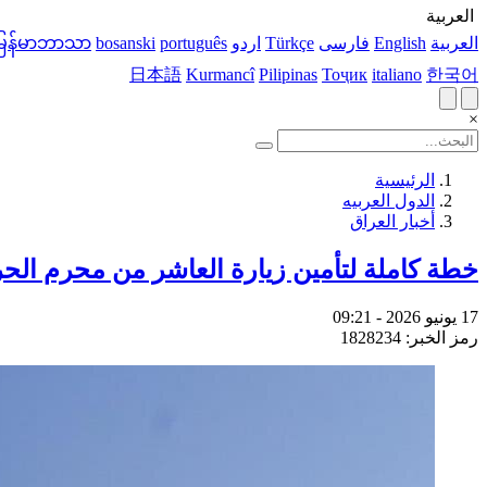
العربية
العربية
English
فارسی
Türkçe
اردو
português
bosanski
မြန်မာဘာသာ
日本語
Kurmancî
Pilipinas
Тоҷик
italiano
한국어
×
الرئيسية
الدول العربیه
أخبار العراق
خطة كاملة لتأمين زيارة العاشر من محرم الحر
17 يونيو 2026 - 09:21
رمز الخبر: 1828234