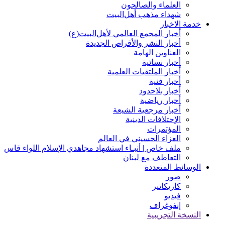
العلماء والصالحون
شهداء مذهب أهل‌‏البیت
خدمة الاخبار
أخبار المجمع العالمي لأهل‌البيت(ع)
أخبار النشر والأقراص الجديدة
العناوين الهامة
أخبار نسائیة
أخبار الملتقيات العلمية
أخبار فنیة
أخبار بلاحدود
أخبار رياضية
أخبار مرجعیة الشیعة
الإحتلافات الدينية
المؤتمرات
العزاء الحسيني في العالم
ملف خاص | أنبـاء استشهاد مجاهدي الإسلام اللواء قاس
التعاطف مع لبنان
الوسائط المتعددة
صور
کاریکاتیر
فیدیو
إنفوغراف
النسخة التجريبية