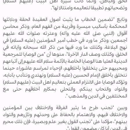
الحق والباطل، وانما كانت سيرة أهل البيت (عليهم السلام)
وتضحياتهم تطبيقا لتعاليمه وامتثالا لها".
وتابع "تضمين الخطاب ما يثبت أصول العقيدة الحقة ودلائلها
المحكمة بأساليب ميسرة وقريبة من الفهم العام، وذكر محاسن
أقوال (النبي صلى الله عليه وآله) وعترته صلوات الله عليهم
أجمعين، وذكر ما ورد في خطب أمير المؤمنين (عليه السلام) في
نهج البلاغة، وكذلك ما ورد فيها من ذكر الله سبحانه وآياته في
الخلق، وكذلك وصف الدار الآخرة"، منوها أن "من الوصايا للمرجعية
الدينية العليا هنا الوصايا الخاصة بالأئمة سلام الله عليهم إلى أتباعهم
ومحبيهم حتى يتخلقوا بأخلاقهم، الإحياء لمراسم عاشوراء حينما
نتخلق بأخلاق الإمام الحسين (عليه السلام) ونهتدي ونتأدب بآدابه،
وتؤكد الوصايا على الالتزام العملي بتعاليم اهل البيت (عليهم السلام)
والتواد والتحاب بينكم، والتحلي بمكارم أخلاقهم حتى مع
المختلفين في الدين والمذهب ".
وبين "تجنب طرح ما يثير الفرقة والاختلاف بين المؤمنين
والاختلاف فيهم، والاهتمام بالحفاظ على وحدتهم وتآزرهم والتواد
بينهم"، مؤكدا على "تجنب القول بغير علم وبصيرة، فإن ذلك محرم
في الدين أيا كان مضمون القول".