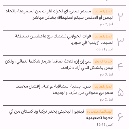
مصدر يمني: أي تحرك لقوات من السعودية باتجاه
الدول العربیه
اليمن أو العكس سيتم استهدافه بشكل مباشر
قبل 2 ايام
قوات الجولاني تشتبك مع داعشيين بمنطقة
الدول العربیه
السيدة "زينب" في سوريا
أمس 08:51
سي إن إن: تتخذ اتفاقية هرمز شكلها النهائي، ولكن
خدمة الأخبار
ليس بالشكل الذي أراده ترامب
قبل 3 ايام
ضربة يمنية استباقية نوعية.. إفشال مخطط
الدول العربیه
سعودي عدواني من مأرب والوديعة
قبل 2 ايام
فيديو | البخيتي يحذر تركيا وباكستان من أي
الوسائط المتعدده
خطوة تصعيدية
أمس 12:42