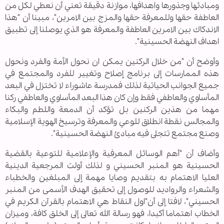
ومبادئها وجذورها واهدافها، موازنة دقيقة تعني أن نعطي لكل من
العاطفة حقها وللمعرفة حقها والمزج بين الامرين"، مبينا أن "هذا
الاندكاك بين الامرين العاطفة والمعرفة هو الذي يوصلنا إلى تطبيق
اهداف النهضة الحسينية".
وأوضح أن "من خلال الركنين يمكن ان نحول الأمة والفرد ونحول
هذه الممارسات إلى برنامج إصلاح وتغيير للفرد والمجتمع في
جميع الجوانب الحياتية لذلك فمدرسة عاشوراء لا تختزل في البعد
المأساوي والعاطفي فقط وإن كان هذا البعد المأساوي والعاطفي ركنا
مهما من هذين الركنين بل تؤكد أن الدمعة واللطم والبكاء
والمجالس نقطة انطلاق للوعي والمعرفة وترسيخ الهوية الإسلامية
وصنع مجتمع تتجلى فيه مبادئ النهضة الحسينية".
وأضاف أن "أهم الوسائل المعرفية والإعلامية للتوعية بالقضية
الحسينية هو المنبر الحسيني و لذلك أولت المرجعية الدينية
العليا الاهتمام به بتقديم وصايا مهمة إلى المبلغين والخطباء
والشعراء والرواديد للوصول إلى تحقيق الهدف الأسمى من المنبر
الحسيني"، لافتا إلى أن"اول النقاط هي الاهتمام بالقرآن الكريم في
الخطاب اهتماما أكيدا، فهو رسالة الله تعالى إلى الخلق كافة، وميزان