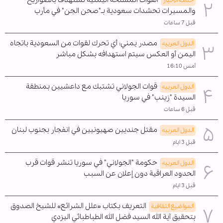
خدمة الأخبار
والمسيرات تحشدات سعودية بـ"صحن الجن" في مأرب
قبل 7 ساعات
مصدر يمني: أي تحرك لقوات من السعودية باتجاه
الدول العربیه
اليمن أو العكس سيتم استهدافه بشكل مباشر
أمس 16:10
قوات الجولاني تشتبك مع داعشيين بمنطقة
الدول العربیه
السيدة "زينب" في سوريا
قبل 6 ساعات
مقتل جنديين صهيونيين في انفجار بجنوب لبنان
الدول العربیه
قبل 3 ايام
حكومة "الجولاني" في سوريا تنشر قوات قرب
الدول العربیه
الحدود العراقية دون إعلان عن السبب
قبل 3 ايام
التعريف بكتاب «علل الشرائع» للشيخ الصدوق
المواضیع الثقافية
بتحقيق آية الله السيد فضل الله الطباطبائي اليزدي