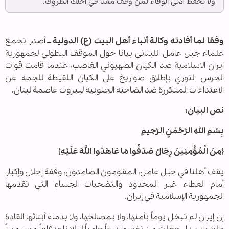
ولا يحفظ أدنى الوفاء لمن وقف معنا في أحلك الظروف.
وفقا لما أفادته وكالة أنباء أهل البيت (ع) الدولية ــ
أصدر تجمع
علماء جبل عامل اللبناني بيانا حول الموقف البطولي لجمهورية
ايران الاسلامية ضد الكيان الصهيوني الغاصب، عندما قامت قوات
الحرس الثوري بإطلاق صواريخ على الكيان اللقيطة للجمه عن
الاعتداءات المتكررة ضد الضاحية الجنوبية لبيروت عاصمة لبنان.
نص البيان:
بِسْمِ اللهِ الرَّحْمٰنِ الرَّحِيمِ
{
مِنَ الْمُؤْمِنِينَ رِجَالٌ صَدَقُوا مَا عَاهَدُوا اللَّهَ عَلَيْهِ
}
يقف أهلنا في جبل عامل، المقاومون الصامدون، وقفة إجلال وإكبار
أمام العطاء غير المحدود والتضحيات الجسام التي تقدمها
الجمهورية الإسلامية في إيران.
إن إيران لم تبخل يوماً بأمنها، ولا بمصالحها، ولا بدماء أبنائها القادة