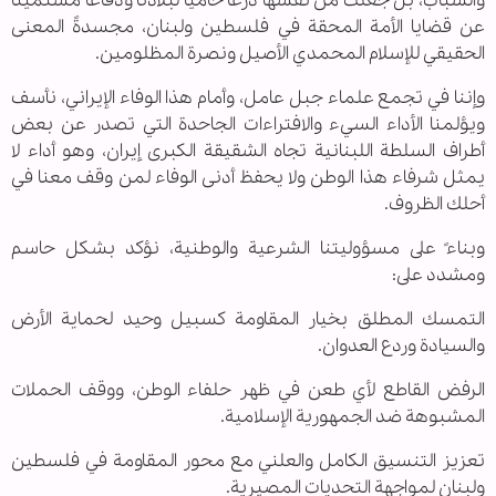
والشباب، بل جعلت من نفسها درعاً حامياً لبلادنا ودفاعاً مستميتاً
عن قضايا الأمة المحقة في فلسطين ولبنان، مجسدةً المعنى
الحقيقي للإسلام المحمدي الأصيل ونصرة المظلومين.
وإننا في تجمع علماء جبل عامل، وأمام هذا الوفاء الإيراني، نأسف
ويؤلمنا الأداء السيء والافتراءات الجاحدة التي تصدر عن بعض
أطراف السلطة اللبنانية تجاه الشقيقة الكبرى إيران، وهو أداء لا
يمثل شرفاء هذا الوطن ولا يحفظ أدنى الوفاء لمن وقف معنا في
أحلك الظروف.
وبناءً على مسؤوليتنا الشرعية والوطنية، نؤكد بشكل حاسم
ومشدد على:
التمسك المطلق بخيار المقاومة كسبيل وحيد لحماية الأرض
والسيادة وردع العدوان.
الرفض القاطع لأي طعن في ظهر حلفاء الوطن، ووقف الحملات
المشبوهة ضد الجمهورية الإسلامية.
تعزيز التنسيق الكامل والعلني مع محور المقاومة في فلسطين
ولبنان لمواجهة التحديات المصيرية.