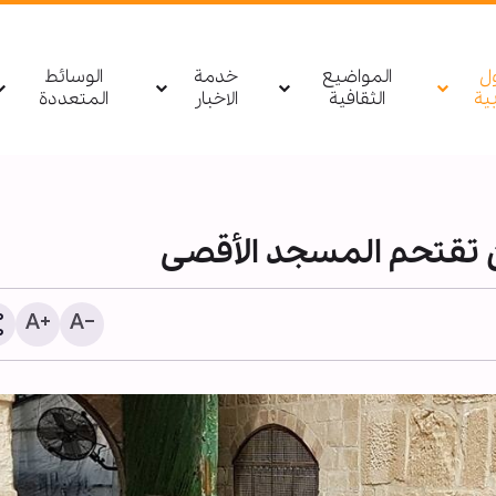
ول
المواضيع
خدمة
الوسائط
بیة
الثقافية
الاخبار
المتعددة
تقتحم المسجد الأقصى
ارئ إیراني: إن كل ما نشهده اليوم
فيديو | أول ظهور لقائد الثور
ي الأربعين متجذر في ثقافة القرآن
الاسلامية السيد مجتبى الخ
تعاليم أهل البيت (ع)