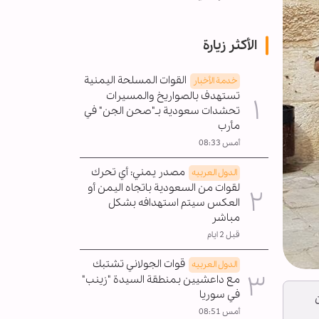
الأكثر زيارة
القوات المسلحة اليمنية
خدمة الأخبار
تستهدف بالصواريخ والمسيرات
تحشدات سعودية بـ"صحن الجن" في
مأرب
أمس 08:33
مصدر يمني: أي تحرك
الدول العربیه
لقوات من السعودية باتجاه اليمن أو
العكس سيتم استهدافه بشكل
مباشر
قبل 2 ايام
قوات الجولاني تشتبك
الدول العربیه
مع داعشيين بمنطقة السيدة "زينب"
في سوريا
أمس 08:51