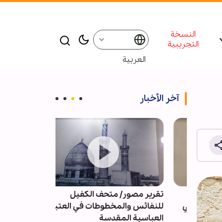
النسخة
التجريبية
العربية
آخر الأخبار
ة
تقرير مصور/ متحف الكفيل
تقرير مصور/ مر
امنئي
للنفائس والمخطوطات في العتبة
(ع) يقيم مراسم 
العباسية المقدسة
بمدينة "أوستفو