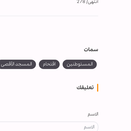
انتهى/ 278
سمات
المستوطنين
اقتحام
المسجد الأقصى
تعليقك
الاسم