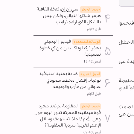
سي إن إن: تتخذ اتفاقية
خدمة الأخبار
هرمز شكلها النهائي، ولكن ليس
بالشكل الذي أراده ترامب
 من 289 مستوطناً اقتحموا
قبل 3 ايام
فيديو | البخيتي
احتلال
الوسائط المتعدده
يحذر تركيا وباكستان من أي خطوة
تصعيدية
دة على
أمس 12:42
ضربة يمنية استباقية
الدول العربیه
ممنهجة
نوعية.. إفشال مخطط سعودي
عدواني من مأرب والوديعة
و” الذي
قبل 2 ايام
المقاومة لم تعد مجرد
 الصمت
خدمة الأخبار
قوة ميدانية/ المعركة تدور اليوم حول
ين على
وعي الأمم / لماذا تستهدف وسائل
الإعلام الغربية سردية المقاومة؟
أمس 09:40