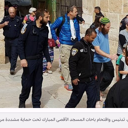
، تدنيس واقتحام باحات المسجد الأقصى المبارك تحت حماية مشددة من