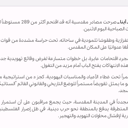
بنا ــ
صرحت مصادر مقدسية أنه قد اقتحم أكثر
الصباحية اليوم الاثنين.
زازية وطقوسًا تلمودية في ساحاته، تحت حراسة مشددة من قوات ال
عًا عدوانيًا على المكان المقدس.
 مجرد اقتحامات عابرة، بل خطوات متسارعة لفرض وقائع تهويدية جدي
 الانتهاكات يفتح الباب أمام مزيد من التغول.
اً تحت غطاء الأعياد والمناسبات اليهودية، كجزء من استراتيجية 
ا يمثل تقويضاً مستمراً للوضع التاريخي والقانوني القائم “الستاتيك
مسجد.
اع مجدداً في المدينة المقدسة، حيث يجمع مراقبون على أن استمرار
 المتطرفة يدفع بالمنطقة نحو حرب دينية، في ظل إصرار الفلسطيني
ة لإفشال محاولات التهويد والتهجير.