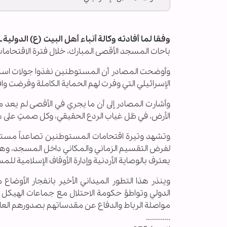
وفقا لما أفادته وكالة أنباء أهل البيت (ع) الدولية ــ أ
باحات المسجد الأقصى المبارك، خلال فترة الاقتحامات 
وأوضحت المصادر أن المستوطنين نفذوا جولات استف
الإسرائيلي التي وفرت لهم الحماية الكاملة وفرضت واق
وأشارت المصادر إلى أن ما يجري في الأقصى لم يعد
الأرض، في ظل غياب الردع الحقيقي، وكل صمتٍ على هذه
وتشهد وتيرة اقتحامات المستوطنين تصاعداً مستمر
لفرض التقسيم الزماني والمكاني داخل المسجد، وهو م
يعترف بالوصاية الأردنية وإدارة الأوقاف الإسلامية لل
وينذر هذا التطور الميداني الأخير بانفجار الأوض
الدولي وتواطؤ حكومة الاحتلال مع جماعات الهيكل
مواصلة الرباط والدفاع عن مقدساتهم بصدورهم العاري
............