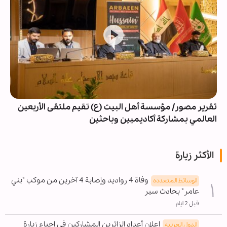
تقرير مصور/ مؤسسة أهل البيت (ع) تقيم ملتقى الأربعين
العالمي بمشاركة أكاديميين وباحثين
الأكثر زيارة
وفاة 4 رواديد وإصابة 4 آخرين من موكب "بني
الوسائط المتعدده
عامر" بحادث سير
قبل 2 ايام
إعلان أعداد الزائرين المشاركين في إحياء زيارة
الدول العربیه