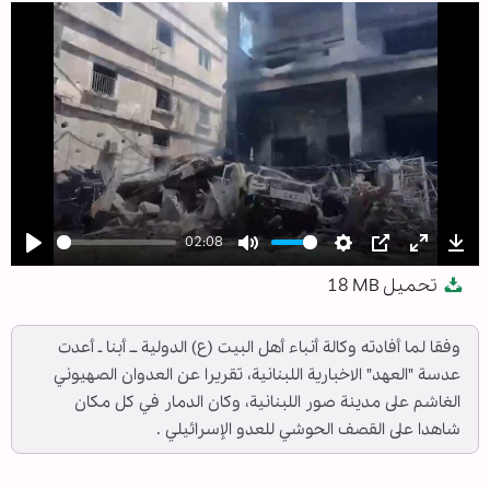
02:08
Play
Mute
Settings
PIP
Enter
Dow
تحميل
18 MB
fullscree
وفقا لما أفادته وكالة أنباء أهل البيت (ع) الدولية ــ أبنا ـ أعدت
عدسة "العهد" الاخبارية اللبنانية، تقريرا عن العدوان الصهيوني
الغاشم على مدينة صور اللبنانية، وكان الدمار في كل مكان
شاهدا على القصف الحوشي للعدو الإسرائيلي .