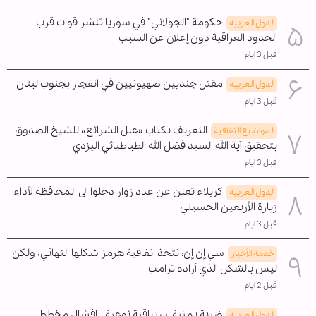
حكومة "الجولاني" في سوريا تنشر قوات قرب
الدول العربیه
الحدود العراقية دون إعلان عن السبب
قبل 3 ايام
مقتل جنديين صهيونيين في انفجار بجنوب لبنان
الدول العربیه
قبل 3 ايام
التعريف بكتاب «علل الشرائع» للشيخ الصدوق
المواضیع الثقافية
بتحقيق آية الله السيد فضل الله الطباطبائي اليزدي
قبل 3 ايام
كربلاء تعلن عن عدد زوار دخلوا الى المحافظة لأداء
الدول العربیه
زيارة الأربعين الحسيني
قبل 3 ايام
سي إن إن: تتخذ اتفاقية هرمز شكلها النهائي، ولكن
خدمة الأخبار
ليس بالشكل الذي أراده ترامب
قبل 2 ايام
ضربة يمنية استباقية نوعية.. إفشال مخطط
الدول العربیه