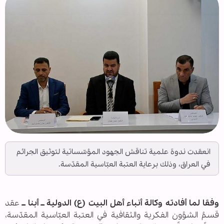
انعقدت ندوة علمية تناقش الجهود المؤسّساتية لتوثيق الجرائم
في العراق، وذلك برعاية العتبة العبّاسية المقدّسة.
وفقا لما أفادته وكالة أنباء أهل البيت (ع) الدولية ــ أبنا ــ
عقد
قسمُ الشؤون الفكرية والثقافية في العتبة العبّاسية المقدّسة،