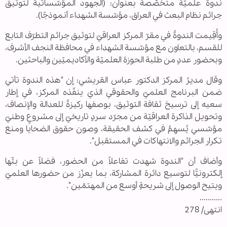
ندوةً علميّةً متخصّصة بعنوان: (الجهود المؤسّساتية لتوثيق
جرائم نظام البعث في العراق، مؤسّسة الشهداء أنموذجًا).
وأُقِيمت الندوةُ في مقرّ المركز العراقيّ لتوثيق جرائم التطرّف التابع
للقسم، بالتعاون مع مؤسّسة الشهداء في محافظة النجف الأشرف،
وبحضور عددٍ من طلبة الحوزة العلميّة والأكاديميّين والباحثين.
وقال مديرُ المركز الدكتور عباس القريشي: إن "هذه الندوة تأتي
ضمن البرنامج العلميّ والحقوقي الذي ينفّذه المركز، في إطار
سعيه إلى ترسيخ ثقافة التوثيق، بوصفها ركيزةً للعدالة والإنصاف،
وتحويل الذاكرة العراقيّة من مجرّد سردٍ تاريخيّ إلى مشروعٍ وطنيّ
مؤسّسي يُسهِمُ في كشف الحقيقة، وصون حقوق الضحايا ومنع
تكرار الجرائم والانتهاكات في المستقبل".
وأضاف أن "الندوة شهدت تفاعلاً من الحضور، فضلاً عن بثّها
إلكترونيًّا لتوسيع دائرة المشاركة، بما يعزّز من حضورها العلميّ
ويتيح الوصول إلى شريحةٍ أوسع من المهتمّين".
...........
انتهى/ 278