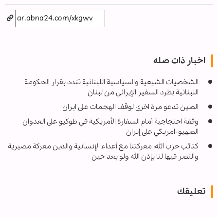
اخبار ذات صله
الشخصیات الشیعیة والسیاسیة اللبنانیة تندد بقرار الحکومة
اللبنانیة بطرد السفیر الإیراني من لبنان
الصين تدعو مرة اخرى لوقف الهجمات على ايران
وقفة احتجاجية أمام السفارة الأمريكية في طوكيو على العدوان
الصهيو-امريكي على إيران
كتائب حزب الله: معركتنا مع أعداء الإنسانية والدين معركة مصيرية
والنصر فيها لنا بإذن الله ولو بعد حين
تعليقك