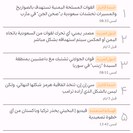
القوات المسلحة اليمنية تستهدف بالصواريخ
خدمة الأخبار
والمسيرات تحشدات سعودية بـ"صحن الجن" في مأرب
أمس 08:33
مصدر يمني: أي تحرك لقوات من السعودية باتجاه
الدول العربیه
اليمن أو العكس سيتم استهدافه بشكل مباشر
قبل 2 ايام
قوات الجولاني تشتبك مع داعشيين بمنطقة
الدول العربیه
السيدة "زينب" في سوريا
أمس 08:51
سي إن إن: تتخذ اتفاقية هرمز شكلها النهائي، ولكن
خدمة الأخبار
ليس بالشكل الذي أراده ترامب
قبل 3 ايام
فيديو | البخيتي يحذر تركيا وباكستان من أي
الوسائط المتعدده
خطوة تصعيدية
أمس 12:42