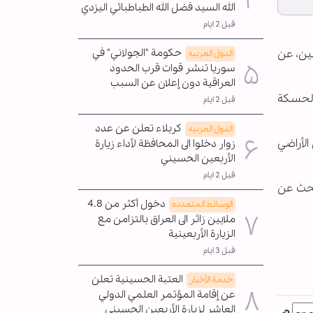
الله السيد فضل الله الطباطبائي اليزدي
قبل 2 ايام
نين، عن
حكومة "الجولاني" في
الدول العربیه
سوريا تنشر قوات قرب الحدود
العراقية دون إعلان عن السبب
الحسكة
قبل 2 ايام
كربلاء تعلن عن عدد
الدول العربیه
من محيط قرية تل الهوى الواقعة بعمق 20كم داخل الأراضي
زوار دخلوا الى المحافظة لأداء زيارة
الأربعين الحسيني
قبل 2 ايام
بحث عن
دخول أكثر من 4.8
الوسائط المتعدده
ملايين زائر الى العراق بالتزامن مع
الزيارة الأربعينية
قبل 3 ايام
العتبة الحسينية تعلن
خدمة الأخبار
عن إقامة المؤتمر العلمي الدولي
العاشر لزيارة الأربعين الحسيني