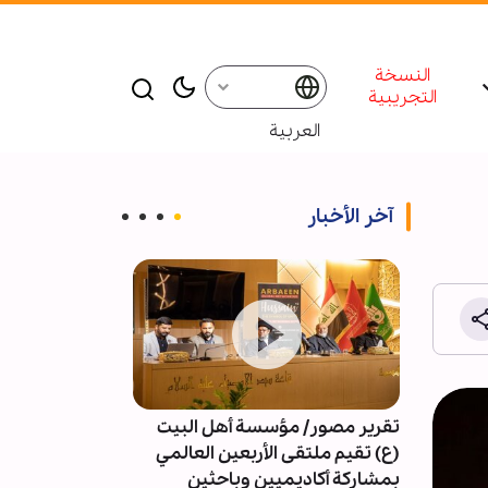
النسخة
التجريبية
العربية
آخر الأخبار
تقرير مصور/ مؤسسة أهل البيت
4091 خرقا 
(ع) تقيم ملتقى الأربعين العالمي
النار في غزة
بمشاركة أكاديميين وباحثين