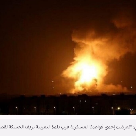
ني: "تعرضت إحدى قواعدنا العسكرية قرب بلدة اليعربية بريف الحسكة لق