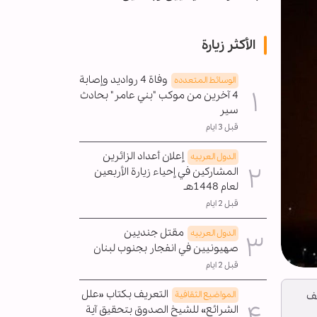
الأكثر زيارة
وفاة 4 رواديد وإصابة
الوسائط المتعدده
4 آخرين من موكب "بني عامر" بحادث
سير
قبل 3 ايام
إعلان أعداد الزائرين
الدول العربیه
المشاركين في إحياء زيارة الأربعين
لعام 1448هـ
قبل 2 ايام
مقتل جنديين
الدول العربیه
صهيونيين في انفجار بجنوب لبنان
قبل 2 ايام
التعريف بكتاب «علل
المواضیع الثقافية
صف
الشرائع» للشيخ الصدوق بتحقيق آية