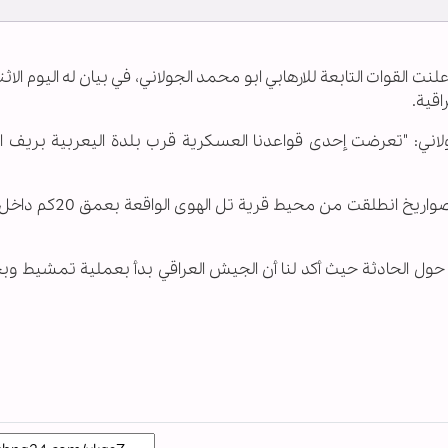
لنت القوات التابعة للارهابي ابو محمد الجولاني، في بيان له اليوم الاث
قية.
ولاني: "تعرضت إحدى قواعدنا العسكرية قرب بلدة اليعربية بريف 
وزعمت القوات السورية ان: القصف نفذ بواسطة 5 صواريخ انطلقت 
ي حول الحادثة حيث أكد لنا أن الجيش العراقي بدأ بعملية تمشيط و