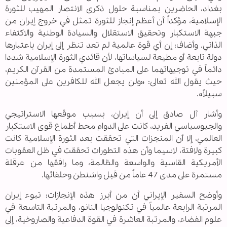
بغداد، الحاضرين بمناسبة حلول ذكرى الانتصار المهيب للثورة
الإسلامية، مؤكداً أن أعظم إنجاز للثورة تمثل في خروج إيران من
جبهة الاستكبار وتحقيق الاستقلال والسيادة الوطنية والاكتفاء
الذاتي. وأضاف: إن أي قوة عالمية لم تعد تنظر إلى إيران باعتبارها
دولة تابعة أو مطيعة لسياساتها، لأن قائدي الثورة الإسلامية شددا
دائماً في توجيهاتهما على المبادئ المستمدة من القرآن الكريم،
حيث يقول الله تعالى: «ولن يجعل الله للكافرين على المؤمنين
سبيلاً».
وأشار آل صادق إلى أن إيران، بسبب موقعها الاستراتيجي
والجيوسياسي الفريد، كانت على الدوام محط أطماع قوى الاستكبار
العالمي، إلا أن المنجزات التي تحققت بعد الثورة الإسلامية كانت
كبيرة ولافتة، لاسيما وأن هذه التطورات تحققت في ظل العقوبات
الأمريكية القاسية والواسعة والظالمة، وما رافقها من عرقلة
مستمرة على مدى 47 عاماً من قبل واشنطن وحلفائها.
وأوضح السفير الإيراني أن من أبرز هذه الإنجازات: تبوء إيران
المرتبة الرابعة عالمياً في تكنولوجيا النانو، والمرتبة التاسعة في
علوم الفضاء، والمرتبة العاشرة في القوة الدفاعية والصاروخية، إلى