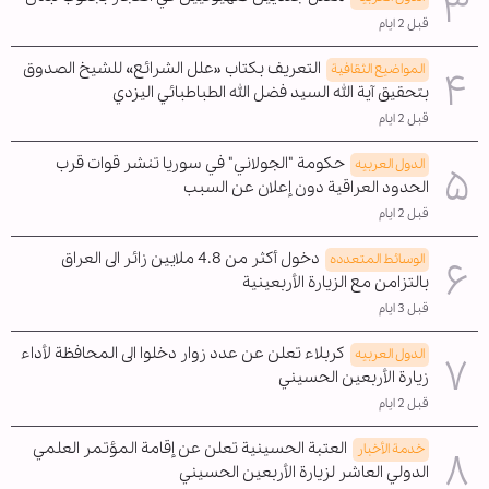
قبل 2 ايام
التعريف بكتاب «علل الشرائع» للشيخ الصدوق
المواضیع الثقافية
بتحقيق آية الله السيد فضل الله الطباطبائي اليزدي
قبل 2 ايام
حكومة "الجولاني" في سوريا تنشر قوات قرب
الدول العربیه
الحدود العراقية دون إعلان عن السبب
قبل 2 ايام
دخول أكثر من 4.8 ملايين زائر الى العراق
الوسائط المتعدده
بالتزامن مع الزيارة الأربعينية
قبل 3 ايام
كربلاء تعلن عن عدد زوار دخلوا الى المحافظة لأداء
الدول العربیه
زيارة الأربعين الحسيني
قبل 2 ايام
العتبة الحسينية تعلن عن إقامة المؤتمر العلمي
خدمة الأخبار
الدولي العاشر لزيارة الأربعين الحسيني