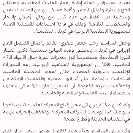
بغداد، ومسؤولي لجنة إعادة إعمار العتبات المقدسة، وهيئتي
الحج والزيارة، والهلال الأحمر، وقادة عسكريين من الحشد الشعبي
ومنظمة بدر، فضلاً عن عدد كبير من رجال الأعمال والتجار
والشخصيات الثقافية، وذلك في قاعة اجتماعات القنصلية العامة
للجمهورية الإسلامية الإيرانية في كربلاء المقدسة.
وخلال المراسم، رحّب جعفر صفري، القائم بأعمال القنصل العام
الإيراني في كربلاء، بالحضور وقدم التهاني بمناسبة ذكرى انتصار
الثورة الإسلامية، مستعرضاً أبرز منجزات الثورة خلال الأعوام الـ47
الماضية، قائلاً إن الجمهورية الإسلامية الإيرانية، رغم التطورات
الإقليمية والدولية المعقدة خلال العقود الخمسة الماضية،
استطاعت بالاعتماد على قدراتها المحلية والتماسك الاجتماعي
والطاقات البشرية الكفوءة، أن تسجل إنجازات لافتة في مجالات
متعددة، لا سيما العلمية والدفاعية والجامعية.
وأضاف أن مكانة إيران في مجال إنتاج المعرفة العلمية تشهد تطوراً
متواصلاً، كما توسعت الشركات المعرفية، وتحُققت إنجازات مهمة
في التقنيات الحديثة وقطاع الصحة.
وفي سياق المراسم، هنّأ محمد كاظم آل صادق، سفير إيران لدى