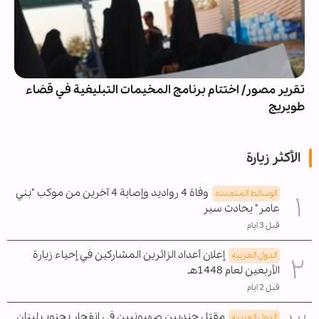
تقرير مصور/ اختتام برنامج المخيمات التبليغية في قضاء
طويريج
الأكثر زيارة
وفاة 4 رواديد وإصابة 4 آخرين من موكب "بني
الوسائط المتعدده
عامر" بحادث سير
قبل 3 ايام
إعلان أعداد الزائرين المشاركين في إحياء زيارة
الدول العربیه
الأربعين لعام 1448هـ
قبل 2 ايام
مقتل جنديين صهيونيين في انفجار بجنوب لبنان
الدول العربیه