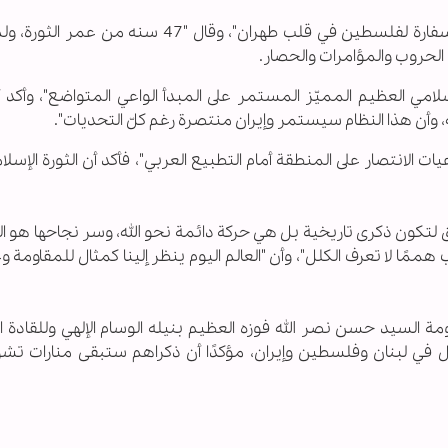
وأضاف "يكفي إيران شرفًا وعزة أنها أول من فتحت سفارة لفلسطين في قلب طهران"، وقال "47 سن
ن الحروب والمؤامرات والحصار.
امي العظيم المميّز المستمر على المبدأ الواعي المتواضع"، وأكد 
له، وأن هذا النظام سيستمر وإيران منتصرة رغم كلّ التحديات".
لانتصار على المنطقة أمام التطبيع العربي"، فأكد أن الثورة الإسل
بثق لتكون ذكرى تاريخية بل هي حركة دائمة نحو الله، وسر نجاحها هو
هممًا لا تعرف الكلل"، وأن "العالم اليوم ينظر إلينا كمثال للمقاومة وع
ة السيد حسن نصر الله فوزه العظيم بنيله الوسام الإلهي وللقادة ا
 في لبنان وفلسطين وإيران، مؤكدًا أن ذكراهم ستبقى منارات تش