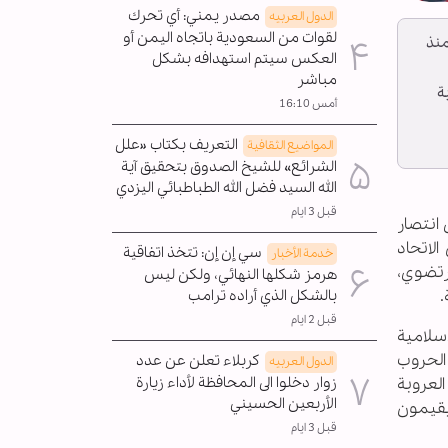
مصدر يمني: أي تحرك
الدول العربیه
لقوات من السعودية باتجاه اليمن أو
منذ
العكس سيتم استهدافه بشكل
مباشر
ة
أمس 16:10
التعريف بكتاب «علل
المواضیع الثقافية
الشرائع» للشيخ الصدوق بتحقيق آية
الله السيد فضل الله الطباطبائي اليزدي
قبل 3 ايام
 انتصار
لاتحاد
سي إن إن: تتخذ اتفاقية
خدمة الأخبار
رتضوي،
هرمز شكلها النهائي، ولكن ليس
.
بالشكل الذي أراده ترامب
قبل 2 ايام
سلامية
 الحروب
كربلاء تعلن عن عدد
الدول العربیه
زوار دخلوا الى المحافظة لأداء زيارة
لعروبة
الأربعين الحسيني
 يقيمون
قبل 3 ايام