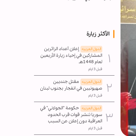
القضية الحسيني
العصر
الأكثر زيارة
إعلان أعداد الزائرين
الدول العربیه
المشاركين في إحياء زيارة الأربعين
لعام 1448هـ
قبل 3 ايام
مقتل جنديين
الدول العربیه
صهيونيين في انفجار بجنوب لبنان
قبل 3 ايام
حكومة "الجولاني" في
الدول العربیه
سوريا تنشر قوات قرب الحدود
العراقية دون إعلان عن السبب
قبل 3 ايام