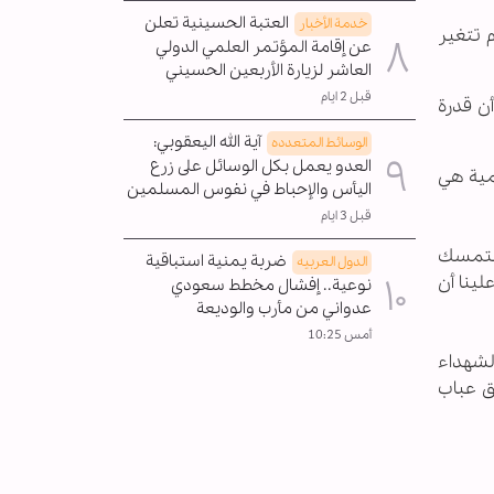
العتبة الحسينية تعلن
خدمة الأخبار
ه من عمر الثورة، ولم تتغير
عن إقامة المؤتمر العلمي الدولي
العاشر لزيارة الأربعين الحسيني
قبل 2 ايام
أن قدرة
آية الله اليعقوبي:
الوسائط المتعدده
العدو يعمل بكل الوسائل على زرع
امية هي
اليأس والإحباط في نفوس المسلمين
قبل 3 ايام
 التمسك
ضربة يمنية استباقية
الدول العربیه
لينا أن
نوعية.. إفشال مخطط سعودي
عدواني من مأرب والوديعة
أمس 10:25
لشهداء
ق عباب