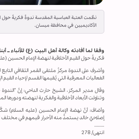
نظّمت العتبة العباسية المقدسة ندوةً فكريةً حول ال
الأكاديميين في محافظة ميسان.
وفقا لما أفادته وكالة أهل البيت (ع) للأنباء ــ أبنا 
فكريةً حول القيم الأخلاقية لنهضة الإمام الحسين (ع
وأشرف على الندوة مركزُ ملتقى القمر الثقافي التا
الفعاليات المعرفية التي يُقيمها القسم لإحياء القيم 
وقال مدير المركز، الشيخ حارث الداحي: إنَّ "الندو
وتناولت الأبعاد الأخلاقية والفكرية لنهضته ودورها 
وأضاف: أنَّ نهضة الإمام الحسين (عليه السلام) شكَّ
إصلاحيٍّ خالد يستمدُّ منه الأحرار قيمهم في مختلف ال
........
انتهى/ 278