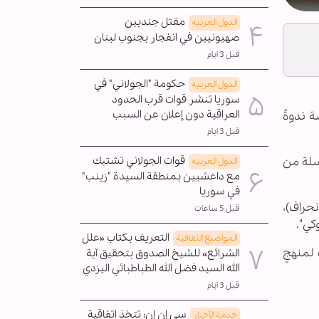
مقتل جنديين
الدول العربیه
صهيونيين في انفجار بجنوب لبنان
قبل 3 ايام
حكومة "الجولاني" في
الدول العربیه
سوريا تنشر قوات قرب الحدود
العراقية دون إعلان عن السبب
ة ندوةً
قبل 3 ايام
لسلة من
قوات الجولاني تشتبك
الدول العربیه
مع داعشيين بمنطقة السيدة "زينب"
في سوريا
نحراف)،
قبل 5 ساعات
كي".
التعريف بكتاب «علل
المواضیع الثقافية
 لمنهجٍ
الشرائع» للشيخ الصدوق بتحقيق آية
الله السيد فضل الله الطباطبائي اليزدي
قبل 3 ايام
سي إن إن: تتخذ اتفاقية
خدمة الأخبار