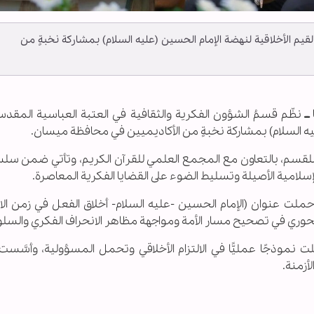
قيم الأخلاقية لنهضة الإمام الحسين (عليه السلام) بمشاركة نخبةٍ من
ــ
نظّم قسمُ الشؤون الفكرية والثقافية في العتبة العباسية المقدس
ليه السلام) بمشاركة نخبةٍ من الأكاديميين في محافظة ميسان.
بع للقسم، بالتعاون مع المجمع العلمي للقرآن الكريم، وتأتي ضمن س
الإسلامية الأصيلة وتسليط الضوء على القضايا الفكرية المعاصرة.
ة حملت عنوان (الإمام الحسين -عليه السلام- أخلاق الفعل في زمن الا
المحوري في تصحيح مسار الأمة ومواجهة مظاهر الانحراف الفكري والسلو
لت نموذجًا عمليًّا في الالتزام الأخلاقي وتحمل المسؤولية، وأسَّست
أزمنة.