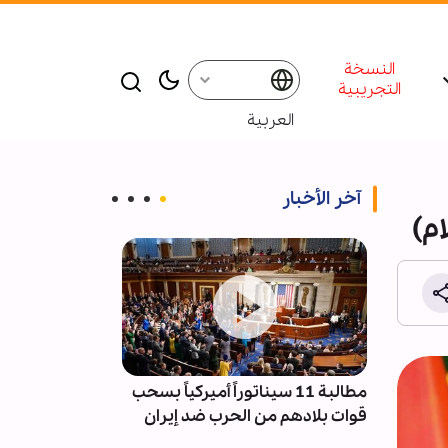
النسخة
التجريبية
العربية
آخر الأخبار
م)
يارة
مطالبة 11 سيناتوراً أميركياً بسحب
تقرير مصور/ إن
ية التي
قوات بلادهم من الحرب ضد إيران
بطول 90 
في كربلاء