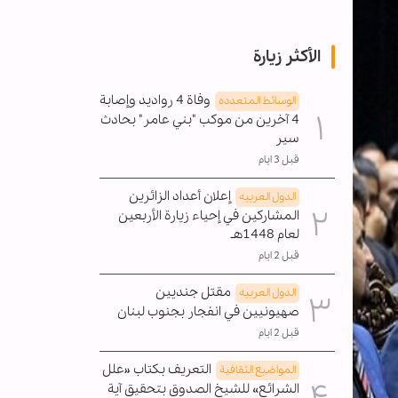
الأكثر زيارة
وفاة 4 رواديد وإصابة
الوسائط المتعدده
4 آخرين من موكب "بني عامر" بحادث
سير
قبل 3 ايام
إعلان أعداد الزائرين
الدول العربیه
المشاركين في إحياء زيارة الأربعين
لعام 1448هـ
قبل 2 ايام
مقتل جنديين
الدول العربیه
صهيونيين في انفجار بجنوب لبنان
قبل 2 ايام
التعريف بكتاب «علل
المواضیع الثقافية
الشرائع» للشيخ الصدوق بتحقيق آية