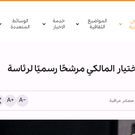
ول
المواضيع
خدمة
الوسائط
بیة
الثقافية
الاخبار
المتعددة
تيار المالكي مرشحًا رسميًا لرئاسة
مصادر عراقية
"التلغراف": الولايات المتحد
و"إسرائيل" خسرتا الحرب بي
خرجت إيران منتصرة