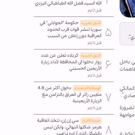
الله السيد فضل الله الطباطبائي اليزدي
قبل 2 ايام
حكومة "الجولاني" في
الدول العربیه
سوريا تنشر قوات قرب الحدود
العراقية دون إعلان عن السبب
ي”.
قبل 2 ايام
كربلاء تعلن عن عدد
الدول العربیه
ئي داخل
زوار دخلوا الى المحافظة لأداء زيارة
الأربعين الحسيني
تفاهمات
قبل 2 ايام
المالكي
دخول أكثر من 4.8
الوسائط المتعدده
ملايين زائر الى العراق بالتزامن مع
صادي”.
الزيارة الأربعينية
 لضرورة
قبل 3 ايام
مواجهة
سي إن إن: تتخذ اتفاقية
خدمة الأخبار
هرمز شكلها النهائي، ولكن ليس
بالشكل الذي أراده ترامب
وكولية