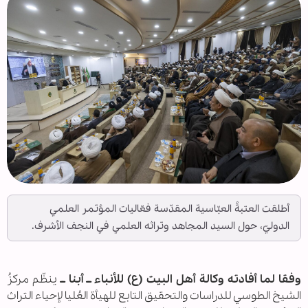
أطلقت العتبةُ العبّاسية المقدّسة فعّاليات المؤتمر العلمي
الدوليّ، حول السيد المجاهد وتراثه العلمي في النجف الأشرف.
وفقا لما أفادته وكالة أهل البيت (ع) للأنباء ــ أبنا ــ
ينظّم مركزُ
الشيخ الطوسي للدراسات والتحقيق التابع للهيأة العُليا لإحياء التراث