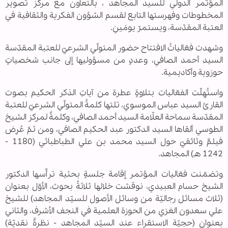
المؤتمر الدولي للسيد المجاهد ، بالتعاون مع مركز تصوير
المخطوطات وفهرستها التابع لقسم الشؤون الفكرية والثقافية في
العتبة المقدّسة، ويستمرّ يومَينِ.
وشهدت فعّالياتُ الافتتاح حضور المتولّي الشرعيّ للعتبة المقدّسة
السيد أحمد الصافي، وعددٍ من مسؤوليها إلى جانب شخصياتٍ
حوزوية وأكاديمية.
واستُهِلّت الفعّاليات بتلاوةٍ عطرة من آياتِ الذكر الحكيم بصوت
القارئ السيد عباس الموسوي، تلتها كلمةُ المتولّي الشرعيّ للعتبة
المقدّسة سماحة العلّامة السيد أحمد الصافي، وكلمةٌ لمركز الشيخ
الطوسي ألقاها السيد الدكتور عبد الحكيم الصافي، ومن ثمّ عُرِض
فيلمٌ وثائقيّ حول السيد محمد بن علي الطباطبائي (1180 -
1242 هـ) المجاهد.
وتضمّنت فعّاليات المؤتمر إقامة جلسةٍ بحثية ترأّسها الدكتور
الشيخ حسام العبيدي، نوقشت خلالها ثلاثةُ بحوث، الأوّل بعنوان
(ثلاث مسائل رجاليّة من وسائل الأصول للسيّد المجاهد) للشيخ
علي سعدون الغزي من الحوزة العلمية في النجف الأشرف، والثاني
بعنوان (حجيّة الاستقراء عند السيّد المجاهد - نظرةٌ نقديّة)