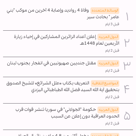
وفاة 4 رواديد وإصابة 4 آخرين من موكب "بني
الوسائط المتعدده
عامر" بحادث سير
قبل 3 ايام
إعلان أعداد الزائرين المشاركين في إحياء زيارة
الدول العربیه
الأربعين لعام 1448هـ
قبل 2 ايام
مقتل جنديين صهيونيين في انفجار بجنوب لبنان
الدول العربیه
قبل 2 ايام
التعريف بكتاب «علل الشرائع» للشيخ الصدوق
المواضیع الثقافية
بتحقيق آية الله السيد فضل الله الطباطبائي اليزدي
قبل 2 ايام
حكومة "الجولاني" في سوريا تنشر قوات قرب
الدول العربیه
الحدود العراقية دون إعلان عن السبب
قبل 2 ايام
دخول أكثر من 4.8 ملايين زائر الى العراق