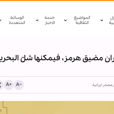
ول
المواضيع
خدمة
الوسائط
بیة
الثقافية
الاخبار
المتعددة
يران مضيق هرمز، فيمكنها شلّ البحري
:
مصادر ايرانية
الأربعين الحسيني؛ منصة ع
لنشر الثقافة القرآنية