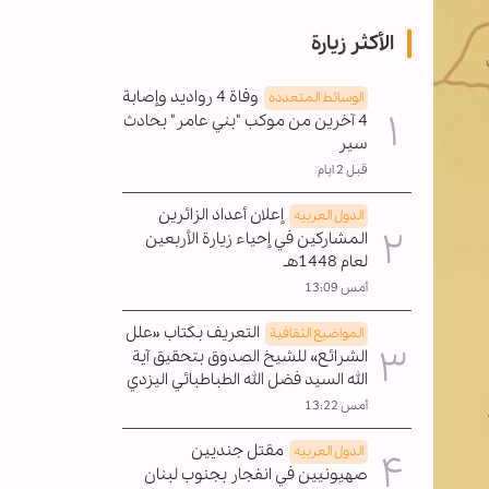
الأكثر زيارة
وفاة 4 رواديد وإصابة
الوسائط المتعدده
4 آخرين من موكب "بني عامر" بحادث
سير
قبل 2 ايام
إعلان أعداد الزائرين
الدول العربیه
المشاركين في إحياء زيارة الأربعين
لعام 1448هـ
أمس 13:09
التعريف بكتاب «علل
المواضیع الثقافية
الشرائع» للشيخ الصدوق بتحقيق آية
الله السيد فضل الله الطباطبائي اليزدي
أمس 13:22
مقتل جنديين
الدول العربیه
صهيونيين في انفجار بجنوب لبنان