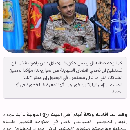
كما وجه خطابه الى رئيس حكومة الاحتلال "نتن ياهو"، قائلا : لن
تستطيع أن تحمي قطعان الصهاينة من صواريخنا؛ مؤكدا لجميع
الشركات التي ما تزال مستمرة في الوصول إلى مطار "اللد"
المسمى "إسرائيليًا" بن غوريون، أنها "معرضة للخطورة في أي
لحظة".
وفقا لما أفادته وكالة أنباء أهل البيت (ع) الدولية ــ أبنا ــ
جددّ
رئيس المجلس السياسي الأعلى في حكومة التغيير والبناء
اليمنية وعاصمتها صنعاء، "المشير الركن مهدي المشاط"، جدد