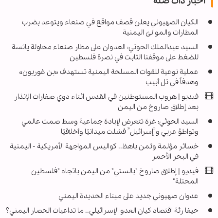
اخبار ذات صله
الكيان الصهيوني يعلن قصف مواقع في صنعاء ويتوعد بضرب
المطارات والموانئ اليمنية
السيد عبدالملك الحوثي: العدوان على مطار صنعاء محاولة يائسة
للضغط على موقفنا الثابت في نصرة فلسطين
عملية نوعية للقوات المسلحة اليمنية تستهدف «بن غوريون»
وهدفاً في تل أبيب
فیديو | هروب المستوطنين في القدس اثناء دوي صفارات الإنذار
بعد إطلاق صاروخ من اليمن
السيد الحوثي: غزة تتعرض لإبادة جماعية وسط صمت عالمي
وتواطؤ عربي و”إسرائيل” فشلت ميدانيًا وأخلاقيًا
خسائر مؤلمة وثمن باهظ.. كواليس المواجهة الأمريكية - اليمنية
في البحر الأحمر
فيديو | إطلاق صاروخ "بالستي" من ‎اليمن باتجاه "فلسطين
المحتلة"
عدوان صهيوني جديد على میناء الحديدة اليمني
حيفا رئة اقتصاد كيان العدو الإسرائيلي.. ما تداعيات الحصار اليمني؟