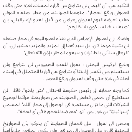
التأكيد على، أن "اليمن لن يتراجع عن قراره المساند لغزة حتى وقف
العدوان ورفع الحصار"، متوعدا الصهاينة، من مطار صنعاء الدولي
عقب تعرضه اليوم لعدوان إجرامي من قبل العدو الإسرائيلي، بان
"صيفا ساخنا سيكون بانتظارهم".
واضاف : إن العدوان الإجرامي الذي نفذه العدو اليوم في مطار صنعاء
لن يثنينا مهما كان، بل سيدفعنا إلى المزيد والمزيد؛ مشيرا إلى، أن
"الرجال ستأتي بالطائرات وسيعود المطار بإذن الله تعالى".
وتابع الرئيس اليمني : نقول للعدو الصهيوني لن نتراجع ولن
نستسلم ولن تُكسر إرادتنا أو نتراجع عن قرارنا المتمثل في إسناد
أهلنا في غزة حتى وقف العدوان ورفع الحصار.
كما وجه خطابه الى رئيس حكومة الاحتلال "نتن ياهو"، قائلا : لن
تستطيع أن تحمي قطعان الصهاينة من صواريخنا؛ مؤكدا لجميع
الشركات التي ما تزال مستمرة في الوصول إلى مطار "اللد" المسمى
"إسرائيليًا" بن غوريون، أنها "معرضة للخطورة في أي لحظة".
ومضى الى القول : على قطعان الصهاينة أن يدركوا بأن الصواريخ
اليمنية قادرة على الوصول إلى هدفها، ولن تكون الملاجئ ملاذاً آمناً