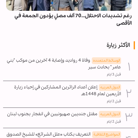
رغم تشديدات الاحتلال...70 ألف مصلٍ يؤدون الجمعة في
الأقصى
الأكثر زيارة
وفاة 4 رواديد وإصابة 4 آخرين من موكب "بني
الوسائط المتعدده
عامر" بحادث سير
قبل 3 ايام
إعلان أعداد الزائرين المشاركين في إحياء زيارة
الدول العربیه
الأربعين لعام 1448هـ
قبل 2 ايام
مقتل جنديين صهيونيين في انفجار بجنوب لبنان
الدول العربیه
قبل 2 ايام
التعريف بكتاب «علل الشرائع» للشيخ الصدوق
المواضیع الثقافية