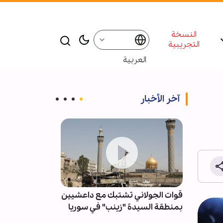
النسخة
التجريبية
العربية
آخر الأخبار
كريما
قوات الجولاني تشتبك مع داعشيين
القوات المسلح
غربية
بمنطقة السيدة "زينب" في سوريا
بالصواريخ وال
سعودية بـ"صحن