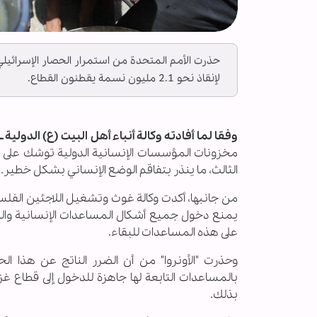
حذرت الأمم المتحدة من استمرار الحصار الإسرائيل
لإنقاذ نحو 2.1 مليون نسمة يقطنون القطاع.
وفقا لما أفادته وكالة أنباء أهل البيت (ع) الدولية ــ أب
مخزونات المؤسسات الإنسانية الدولية توشك على ا
الثالث، ما ينذر بتفاقم الوضع الإنساني بشكل خطير.
من جانبها، أكدت وكالة غوث وتشغيل اللاجئين الفلس
يمنع دخول جميع أشكال المساعدات الإنسانية والط
على هذه المساعدات للبقاء.
وحذرت "الأونروا" من أن الضرر الناتج عن هذا ال
بالمساعدات التابعة لها جاهزة للدخول إلى قطاع غ
بذلك.