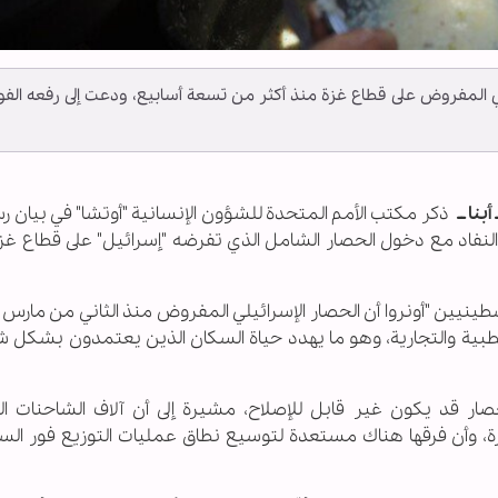
ي المفروض على قطاع غزة منذ أكثر من تسعة أسابيع، ودعت إلى رفعه الفو
نا ــ
ذكر مكتب الأمم المتحدة للشؤون الإنسانية "أوتشا" في بيان ر
لنفاد مع دخول الحصار الشامل الذي تفرضه "إسرائيل" على قطاع غز
طينيين "أونروا أن الحصار الإسرائيلي المفروض منذ الثاني من مارس
بية والتجارية، وهو ما يهدد حياة السكان الذين يعتمدون بشكل ش
حصار قد يكون غير قابل للإصلاح، مشيرة إلى أن آلاف الشاحنات ا
زة، وأن فرقها هناك مستعدة لتوسيع نطاق عمليات التوزيع فور السم