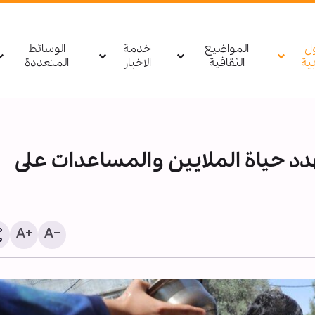
ول
المواضيع
خدمة
الوسائط
بیة
الثقافية
الاخبار
المتعددة
دد حياة الملايين والمساعدات على
إقامة ندوة و مجلس تأبين ت
للإمام الشهيد في الضفة ال