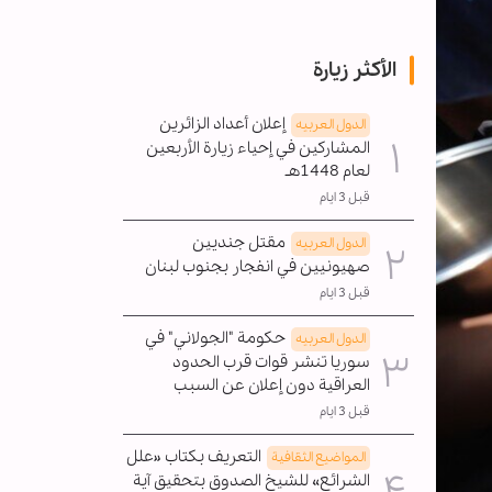
الأكثر زيارة
إعلان أعداد الزائرين
الدول العربیه
المشاركين في إحياء زيارة الأربعين
لعام 1448هـ
قبل 3 ايام
مقتل جنديين
الدول العربیه
صهيونيين في انفجار بجنوب لبنان
قبل 3 ايام
حكومة "الجولاني" في
الدول العربیه
سوريا تنشر قوات قرب الحدود
العراقية دون إعلان عن السبب
قبل 3 ايام
التعريف بكتاب «علل
المواضیع الثقافية
الشرائع» للشيخ الصدوق بتحقيق آية