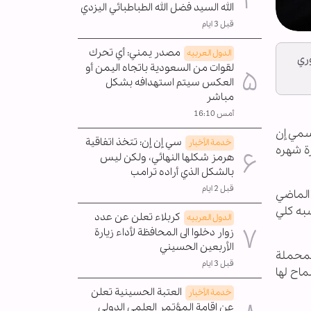
الله السيد فضل الله الطباطبائي اليزدي
قبل 3 ايام
مصدر يمني: أي تحرك
الدول العربیه
ري
لقوات من السعودية باتجاه اليمن أو
العكس سيتم استهدافه بشكل
مباشر
أمس 16:10
سمي إن
سي إن إن: تتخذ اتفاقية
خدمة الأخبار
ة شهره
هرمز شكلها النهائي، ولكن ليس
بالشكل الذي أراده ترامب
قبل 2 ايام
 الماضي
به كلي
كربلاء تعلن عن عدد
الدول العربیه
زوار دخلوا الى المحافظة لأداء زيارة
الأربعين الحسيني
لمحملة
قبل 3 ايام
اح لها
العتبة الحسينية تعلن
خدمة الأخبار
عن إقامة المؤتمر العلمي الدولي