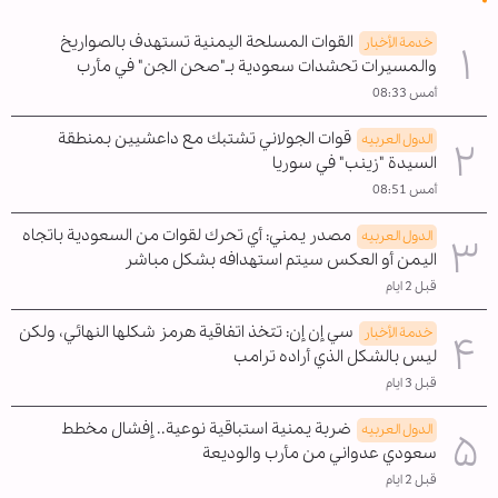
القوات المسلحة اليمنية تستهدف بالصواريخ
خدمة الأخبار
والمسيرات تحشدات سعودية بـ"صحن الجن" في مأرب
أمس 08:33
قوات الجولاني تشتبك مع داعشيين بمنطقة
الدول العربیه
السيدة "زينب" في سوريا
أمس 08:51
مصدر يمني: أي تحرك لقوات من السعودية باتجاه
الدول العربیه
اليمن أو العكس سيتم استهدافه بشكل مباشر
قبل 2 ايام
سي إن إن: تتخذ اتفاقية هرمز شكلها النهائي، ولكن
خدمة الأخبار
ليس بالشكل الذي أراده ترامب
قبل 3 ايام
ضربة يمنية استباقية نوعية.. إفشال مخطط
الدول العربیه
سعودي عدواني من مأرب والوديعة
قبل 2 ايام