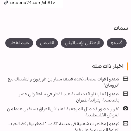
سمات
فیدیو
الاحتلال الإسرائيلي
القدس
عيد الفطر
اخبار ذات صله
فيديو | قوات صنعاء تجدد قصف مطار بن غوريون والاشتباك مع
"ترومان"
فيديو | ألعاب نارية بمناسبة عيد الفطر في ساحة ولي عصر
بالعاصمة الإيرانية طهران
تقرير مصور / ممثل المرجعية العليا فی العراق يستقبل عددا من
العوائل الفلسطينية
فيديو | مظاهرات شعبية في مدينة "أكادير" المغربية رفضا لحرب
الإبادة المستمرة على غزة