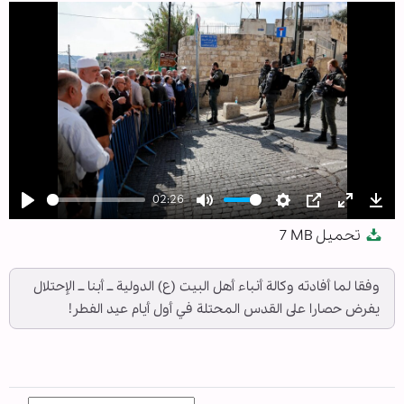
02:26
Play
Mute
Settings
PIP
Enter
Dow
تحميل
7 MB
fullscree
وفقا لما أفادته وكالة أنباء أهل البيت (ع) الدولية ــ أبنا ــ الإحتلال
يفرض حصارا على القدس المحتلة في أول أيام عيد الفطر!