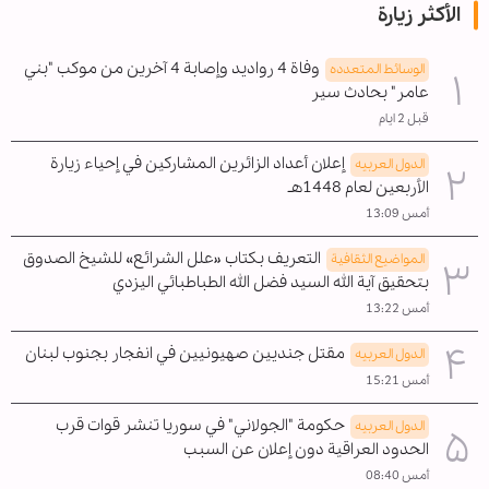
الأكثر زيارة
وفاة 4 رواديد وإصابة 4 آخرين من موكب "بني
الوسائط المتعدده
عامر" بحادث سير
قبل 2 ايام
إعلان أعداد الزائرين المشاركين في إحياء زيارة
الدول العربیه
الأربعين لعام 1448هـ
أمس 13:09
التعريف بكتاب «علل الشرائع» للشيخ الصدوق
المواضیع الثقافية
بتحقيق آية الله السيد فضل الله الطباطبائي اليزدي
أمس 13:22
مقتل جنديين صهيونيين في انفجار بجنوب لبنان
الدول العربیه
أمس 15:21
حكومة "الجولاني" في سوريا تنشر قوات قرب
الدول العربیه
الحدود العراقية دون إعلان عن السبب
أمس 08:40