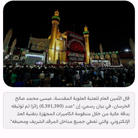
قال الأمين العام للعتبة العلوية المقدسة، عيسى محمد صالح
الخرسان، في بيان رسمي، إن "عدد (6,391,390) زائرًا تم توثيقه
بدقة عالية من خلال منظومة الكاميرات المجهّزة بتقنية العدّ
الإلكتروني، والتي تغطي جميع مداخل المرقد الشريف ومحيطه".