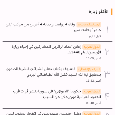
الأكثر زيارة
وفاة 4 رواديد وإصابة 4 آخرين من موكب "بني
الوسائط المتعدده
عامر" بحادث سير
قبل 2 ايام
إعلان أعداد الزائرين المشاركين في إحياء زيارة
الدول العربیه
الأربعين لعام 1448هـ
أمس 13:09
التعريف بكتاب «علل الشرائع» للشيخ الصدوق
المواضیع الثقافية
بتحقيق آية الله السيد فضل الله الطباطبائي اليزدي
أمس 13:22
حكومة "الجولاني" في سوريا تنشر قوات قرب
الدول العربیه
الحدود العراقية دون إعلان عن السبب
أمس 08:40
مقتل جنديين صهيونيين في انفجار بجنوب لبنان
الدول العربیه