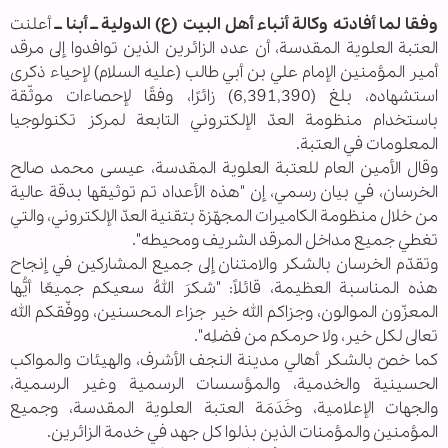
وفقا لما أفادته وكالة أنباء أهل البيت (ع) الدولية ــ أبنا ــ
أعلنت
العتبة العلوية المقدسة، أن عدد الزائرين الذين توافدوا إلى مرقد
أمير المؤمنين الإمام علي بن أبي طالب (عليه السلام) لإحياء ذكرى
استشهاده، بلغ (6,391,390) زائرًا، وفقًا لإحصاءات موثّقة
باستخدام منظومة العدّ الإلكتروني التابعة لمركز تكنولوجيا
المعلومات في العتبة.
وقال الأمين العام للعتبة العلوية المقدسة، عيسى محمد صالح
الخرسان، في بيان رسمي، إن "هذه الأعداد تم توثيقها بدقة عالية
من خلال منظومة الكاميرات المجهّزة بتقنية العدّ الإلكتروني، والتي
تغطي جميع مداخل المرقد الشريف ومحيطه".
وتقدّم الخرسان بالشكر والامتنان إلى جميع المشاركين في إنجاح
هذه المناسبة العظيمة، قائلاً: "شكرَ اللهُ سعيكم جميعًا أيُّها
المعزّون الموالون، وجزاكم الله خير جزاء المحسنين، ووفّقكم الله
تعالى لكل خير، ولا حرمكم من فضلِه".
كما خصّ بالشكر أهالي مدينة النجف الأشرف، والهيئات والمواكب
الحسينية والخدمية، والمؤسسات الرسمية وغير الرسمية،
والجهات الإعلامية، وخَدَمَة العتبة العلوية المقدسة، وجميع
المؤمنين والمؤمنات الذين بذلوا كل جهد في خدمة الزائرين.