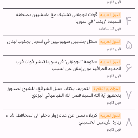
قبل 3 ايام
قوات الجولاني تشتبك مع داعشيين بمنطقة
الدول العربیه
السيدة "زينب" في سوريا
قبل 12 ساعات
مقتل جنديين صهيونيين في انفجار بجنوب لبنان
الدول العربیه
قبل 3 ايام
حكومة "الجولاني" في سوريا تنشر قوات قرب
الدول العربیه
الحدود العراقية دون إعلان عن السبب
قبل 3 ايام
التعريف بكتاب «علل الشرائع» للشيخ الصدوق
المواضیع الثقافية
بتحقيق آية الله السيد فضل الله الطباطبائي اليزدي
قبل 3 ايام
كربلاء تعلن عن عدد زوار دخلوا الى المحافظة لأداء
الدول العربیه
زيارة الأربعين الحسيني
قبل 3 ايام