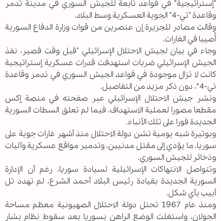
"إستراتيجية" في قواعد تابعة للجيش السوري في مدينة تدمر
وقاعدة "تي-4" الجوية العسكرية وسط البلاد.
وقالت مصادر للجزيرة إن عنصرين من قوات وزارة الدفاع السورية
أُصيبا في الغارات.
وجاء في بيان لجيش الاحتلال الإسرائيلي "قبل وقت قصير، نفذ
الجيش الإسرائيلي ضربات استهدفت قدرات عسكرية إستراتيجية
كانت لا تزال موجودة في قواعد الجيش السوري في تدمر وقاعدة
تي-4″، دون ذكر مزيد من التفاصيل.
ونشر جيش الاحتلال الإسرائيلي عبر صفحته في منصة إكس
مقطعا مصورا لعملية الاستهداف، فيما لم تعلق السطات السورية
الجديدة فورا على تلك الأنباء.
وبوتيرة شبه يومية تشن دولة الاحتلال منذ أشهر غارات جوية على
سوريا، ما يؤدي إلى مقتل مدنيين، وتدمير مواقع عسكرية وآليات
وذخائر للجيش السوري.
وتتواصل الانتهاكات الإسرائيلية لسيادة سوريا، رغم أن الإدارة
السورية الجديدة بقيادة رئيس البلاد أحمد الشرع، لم تهدد تل
أبيب بأي شكل.
ومنذ عام 1967 تحتل دولة الاحتلال الصهيونية معظم مساحة
الجولان، واستغلت الوضع الراهن بسوريا بعد سقوط نظام بشار