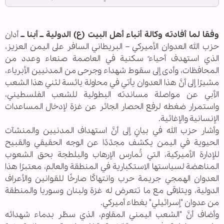
وفقا لما أفادته وكالة أنباء أهل البيت (ع) الدولية ــ أبنا ــ
أدان
حزب الله العدوان الأميركي – البريطاني السافر على اليمن العزيز،
الذي استهدف أحياءً سكنية في ‏العاصمة صنعاء وعدد من
المحافظات، وأدى إلى سقوط شهداء وجرحى من المدنيين الأبرياء،
مشيرًا إلى أنَّ ‏هذا العدوان يأتي في محاولة يائسة لثني هذا الشعب
الأبي عن مواصلة مساندته البطولية للشعب الفلسطيني،
‏واستمرار ضغطه لرفع الحصار الجائر عن غزة لإدخال المساعدات
الإنسانية والإغاثية.‏
وأشار حزب الله في بيانٍ إلى أنَّ استهداف المدنيين والمنشآت
الحيوية في اليمن يكشف مجدّدًا عن الوجه الحقيقي والقبيح
للإدارة ‏الأميركية، التي تُمارس الإرهاب والبلطجة بحق الشعوب
المناهضة لسياستها الاستكبارية في المنطقة ‏والعالم، معتبرًا هذا
العدوان الهمجي جريمة حرب وانتهاكًا صارخًا للقوانين والأعراف
الدولية، ويتلاقى ‏مع ما تتعرض له غزة ولبنان وسوريا والمنطقة
من عدوان "إسرائيلي" بغطاء أميركي.‏
وأضاف أنَّ "الشعب اليمني المقاوم، الذي سطّر بدماء شهدائه