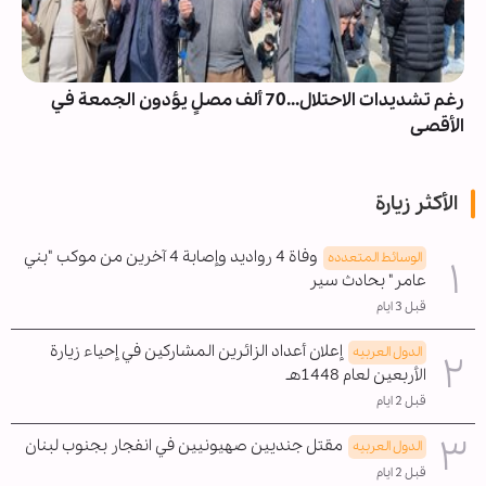
رغم تشديدات الاحتلال...70 ألف مصلٍ يؤدون الجمعة في
الأقصى
الأكثر زيارة
وفاة 4 رواديد وإصابة 4 آخرين من موكب "بني
الوسائط المتعدده
عامر" بحادث سير
قبل 3 ايام
إعلان أعداد الزائرين المشاركين في إحياء زيارة
الدول العربیه
الأربعين لعام 1448هـ
قبل 2 ايام
مقتل جنديين صهيونيين في انفجار بجنوب لبنان
الدول العربیه
قبل 2 ايام