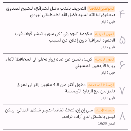
التعريف بكتاب «علل الشرائع» للشيخ الصدوق
المواضیع الثقافية
بتحقيق آية الله السيد فضل الله الطباطبائي اليزدي
قبل 2 ايام
حكومة "الجولاني" في سوريا تنشر قوات قرب
الدول العربیه
الحدود العراقية دون إعلان عن السبب
قبل 2 ايام
كربلاء تعلن عن عدد زوار دخلوا الى المحافظة لأداء
الدول العربیه
زيارة الأربعين الحسيني
قبل 2 ايام
دخول أكثر من 4.8 ملايين زائر الى العراق
الوسائط المتعدده
بالتزامن مع الزيارة الأربعينية
قبل 3 ايام
سي إن إن: تتخذ اتفاقية هرمز شكلها النهائي، ولكن
خدمة الأخبار
ليس بالشكل الذي أراده ترامب
أمس 16:30