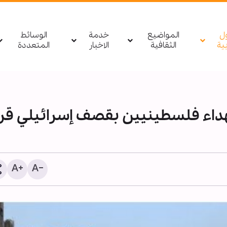
ول
المواضيع
خدمة
الوسائط
بیة
الثقافية
الاخبار
المتعددة
 صهيوني جديد. 5 شهداء فلسطينيين بقصف إسرائيلي ق
مصدر يمني: أي تحرك لقوا
السعودية باتجاه اليمن أو 
سيتم استهدافه بشكل مبا