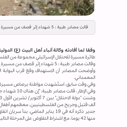
قالت مصادر طبية : 5 شهداء إثر قصف من مسيرة إسرائيلية على فلسطينيين قرب حاجز نتساريم جنوبي مدينة غزة".
وفقا لما أفادته وكالة أنباء أهل البيت (ع) الدولية ــ
طائرة مسيرة للاحتلال الإسرائيلي مجموعة من الفل
وقالت مصادر طبية : 5 شهداء إثر قصف من مسيرة إسرائيلية على فلسطينيين قرب حاجز نتساريم جنوبي مدينة غزة".
وأوضحت المصادر أن الاستهداف وقع قرب البوابة ال
المعمداني.
وفي وقت سابق، استُشهدت مواطنة برصاص مسيرة إس
وفي الإطار، قالت مصادر طبية: "إن هناك 10 شهداء جراء القصف الإسرائيلي على قطاع غزة خلال 24 ساعة".
ألف قتيل وجريح من الفلسطينيين، معظمهم أطفال ونساء، وما 
جدير ذكره أنه في 19 يناير الماضي،
منها 42 يوما، مع اشتراط التفاوض على المرحلة التالية قبل إتمام المرحلة الأولى، بوساطة مصر وقطر ودعم الولايات المتحدة.