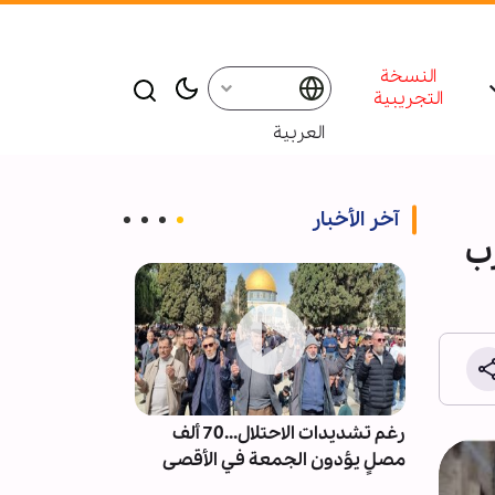
النسخة
التجريبية
العربية
آخر الأخبار
رب
ت من
رغم تشديدات الاحتلال...70 ألف
إقامة ندوة و م
العكس
مصلٍ يؤدون الجمعة في الأقصى
للإمام الشهيد 
شر