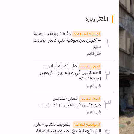
الأكثر زيارة
وفاة 4 رواديد وإصابة
الوسائط المتعدده
4 آخرين من موكب "بني عامر" بحادث
سير
قبل 3 ايام
إعلان أعداد الزائرين
الدول العربیه
المشاركين في إحياء زيارة الأربعين
لعام 1448هـ
قبل 2 ايام
مقتل جنديين
الدول العربیه
صهيونيين في انفجار بجنوب لبنان
قبل 2 ايام
التعريف بكتاب «علل
المواضیع الثقافية
الشرائع» للشيخ الصدوق بتحقيق آية