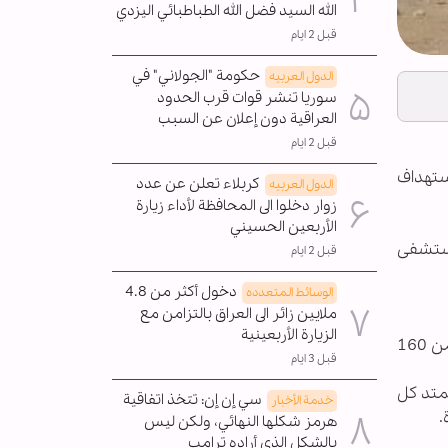
الله السيد فضل الله الطباطبائي اليزدي
قبل 2 ايام
حكومة "الجولاني" في
الدول العربیه
سوريا تنشر قوات قرب الحدود
العراقية دون إعلان عن السبب
قبل 2 ايام
اثاء 11-3-2025، خلال استهداف
كربلاء تعلن عن عدد
الدول العربیه
زوار دخلوا الى المحافظة لأداء زيارة
الأربعين الحسيني
مستشفى
قبل 2 ايام
دخول أكثر من 4.8
الوسائط المتعدده
ملايين زائر الى العراق بالتزامن مع
الزيارة الأربعينية
وشنت "دولة الاحتلال" بين 7 أكتوبر/ تشرين الأول 2023 و19 يناير/ كانون الثاني 2025، إبادة جماعية بغزة خلفت أكثر من 160
قبل 3 ايام
 تمتد كل
سي إن إن: تتخذ اتفاقية
خدمة الأخبار
هرمز شكلها النهائي، ولكن ليس
بالشكل الذي أراده ترامب