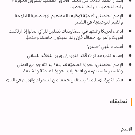
إصدار العدد الـ101 من مجلة "الآفاق" المعنية بشؤون الحوزة +
رابط التحميل + رابط التحميل
الإمام الخامنئي: أهميّة توظيف المفاهيم الاجتماعية المُلهمة
والقيم التوحيدية في الشعر
ادعاء أمريكا رغبتها في المفاوضات تضليل للرأي العام| إذا ارتكبت
أمريكا وأعوانها حماقة فإنّ ردّنا سيكون حاسمًا وحتميًّا
أسماه النّبي "حسن"
إهداء كتاب مذكرات قائد الثورة إلى وزير الثقافة اللبناني
الإمام الخامنئي: الحوزة العلميّة مَدينة لآية الله جوادي الآملي
وتفسير «تسنيم» من افتخارات الحوزة العلميّة والشيعة
قائد الثورة الاسلامية يستقبل جمعا من الشعراء والادباء في البلاد
تعليقك
الاسم