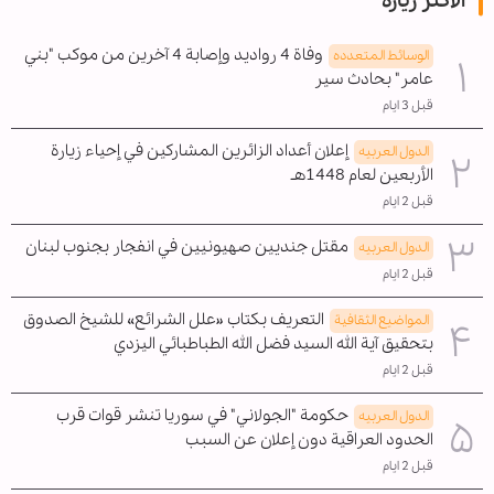
الأكثر زيارة
وفاة 4 رواديد وإصابة 4 آخرين من موكب "بني
الوسائط المتعدده
عامر" بحادث سير
قبل 3 ايام
إعلان أعداد الزائرين المشاركين في إحياء زيارة
الدول العربیه
الأربعين لعام 1448هـ
قبل 2 ايام
مقتل جنديين صهيونيين في انفجار بجنوب لبنان
الدول العربیه
قبل 2 ايام
التعريف بكتاب «علل الشرائع» للشيخ الصدوق
المواضیع الثقافية
بتحقيق آية الله السيد فضل الله الطباطبائي اليزدي
قبل 2 ايام
حكومة "الجولاني" في سوريا تنشر قوات قرب
الدول العربیه
الحدود العراقية دون إعلان عن السبب
قبل 2 ايام