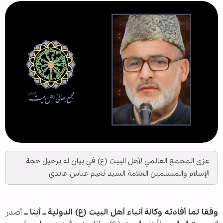
عزى المجمع العالمي لأهل البيت (ع) في بيان له برحيل حجة
الإسلام والمسلمين العلامة السيد نعيم عباس عابدي
وفقا لما أفادته وكالة أنباء أهل البيت (ع) الدولية ــ أبنا ــ
أصدر