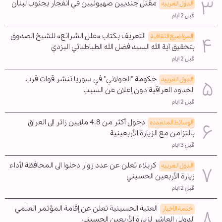
مقتل جنديين صهيونيين في انفجار بجنوب لبنان
الدول العربیه
قبل 2 ايام
التعريف بكتاب «علل الشرائع» للشيخ الصدوق
المواضیع الثقافية
بتحقيق آية الله السيد فضل الله الطباطبائي اليزدي
قبل 2 ايام
حكومة "الجولاني" في سوريا تنشر قوات قرب
الدول العربیه
الحدود العراقية دون إعلان عن السبب
قبل 2 ايام
دخول أكثر من 4.8 ملايين زائر الى العراق
الوسائط المتعدده
بالتزامن مع الزيارة الأربعينية
قبل 3 ايام
كربلاء تعلن عن عدد زوار دخلوا الى المحافظة لأداء
الدول العربیه
زيارة الأربعين الحسيني
قبل 2 ايام
العتبة الحسينية تعلن عن إقامة المؤتمر العلمي
خدمة الأخبار
الدولي العاشر لزيارة الأربعين الحسيني