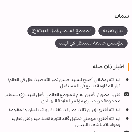
سمات
بيان تعزية
المجمع العالمي لأهل البيت(ع)
مؤسس جامعة المنتظر في الهند
اخبار ذات صله
آية الله رمضاني: أصبح للسيد حسن نصر الله صيت عال في العالم/
تيار المقاومة يتسع في المستقبل
تقرير مصور/ الأمين العام للمجمع العالمي لأهل البيت (ع) يستقبل
مجموعة من مديري مؤتمر العلامة البهابادي
آية الله أختري: إيران كانت ومازالت تقف الى جانب لبنان والمقاومة
آية الله أختري: مهمتي تمثيل قائد الثورة الاسلامية ونقل تعازيه
ومواساته للشعب اللبناني