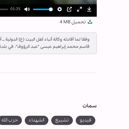
01:25
Mute
Settings
PIP
Enter
Download
تحميل
4 MB
fullscreen
وفقا لما أفادته وكالة أنباء أهل البيت (ع) الدولية 
قاسم محمد إبراهيم عيسى "عبد الرؤوف"، في بلدة ب
سمات
فیدیو
تشييع
الشهداء
حزب الله