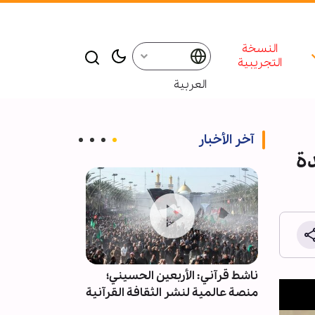
النسخة
التجريبية
العربية
آخر الأخبار
ة
لحسن
ناشط قرآني: الأربعين الحسيني؛
تقرير مصور/ مس
هرجان
منصة عالمية لنشر الثقافة القرآنية
مدينة شيراز الإ
قارة
يتمكنوا من الم