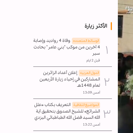
الأكثر زيارة
وفاة 4 رواديد وإصابة
الوسائط المتعدده
4 آخرين من موكب "بني عامر" بحادث
سير
قبل 2 ايام
إعلان أعداد الزائرين
الدول العربیه
المشاركين في إحياء زيارة الأربعين
لعام 1448هـ
أمس 13:09
التعريف بكتاب «علل
المواضیع الثقافية
الشرائع» للشيخ الصدوق بتحقيق آية
الله السيد فضل الله الطباطبائي اليزدي
أمس 13:22