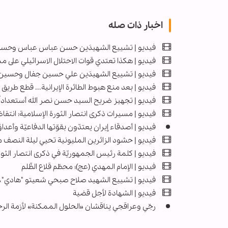
اخبار ذات صله
فيديو | تشييع الشهيدَين حسن عباس عباس وحسا
فيديو | هكذا تعتدي قوات الاحتلال الاسرائيلي على 
فيديو | تشييع الشهيدَين علي حسين جفال وحسين
فيديو | بعد منع هبوط الطائرة الإيرانية... قطع طريق 
فيديو | تجهيز ضريح السيد حسن نصر الله أستعداداً
فيديو | مسيرات ذكرى انتصار الثورة الإسلامية: انتف
فيديو | أصدقاء إيران يعتدّون بقوّتها الدفاعيّة وأع
فیديو | حشود الزائرين المليونية تحيي ليلة النصف
فيديو | كلمة رئيس الجمهوريّة في ذكرى انتصار الثور
فيديو | الإمام المهدي (عج)؛ محطّم قلاع الظّلم
فيديو | تشييع الشهيد صلاح صبحي شعيتو "هادي"، ف
فيديو | الشهادة لأجل قضية
رجّي وعراقجي يناقشان «الحلول الممكنة» لأزمة الرح