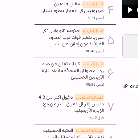
مقتل جنديين
الدول العربیه
صهيونيين في انفجار بجنوب لبنان
Pla
أمس 15:21
حكومة "الجولاني" في
الدول العربیه
سوريا تنشر قوات قرب الحدود
العراقية دون إعلان عن السبب
أمس 08:40
كربلاء تعلن عن عدد
الدول العربیه
زوار دخلوا الى المحافظة لأداء زيارة
الأربعين الحسيني
أمس 08:25
دخول أكثر من 4.8
الوسائط المتعدده
ملايين زائر الى العراق بالتزامن مع
الزيارة الأربعينية
قبل 2 ايام
العتبة الحسينية
الوسائط المتعدده
تنشر (4) مراكز ترجمة للزائرين