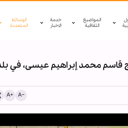
ول
المواضيع
خدمة
الوسائط
بیة
الثقافية
الاخبار
المتعددة
ج قاسم محمد إبراهيم عيسى، في بلد
تقرير مصور/ قاعة الإمام ا
(عليه السلام) تستضيف الم
السنوي لزائري الأربعين من 