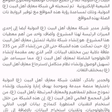
البيت (ع) الدولية، كما أن جميع البيانات الوصفية ومحتوى المواقع
الشيعية الإلكترونية تم تسجيله في شبكة معارف أهل البيت (ع)
الدولية، وذلك لمساعدة رؤية هذه المواقع مع توفير الروابط ذات
الصلة بهذه المواقع.
وأشار مدير شبكة معارف أهل البيت (ع) الدولية أيضا إلى إحدى
الميزات الرئيسة لهذا المشروع، وأضاف: واحد من أهم معطيات
هذا المشروع، هو إنشاء شبكة دلالية؛ لتمثيل معارف أهل البيت
(ع)، حيث تمكنت هذه الشبكة حتى الآن من إنشاء أكثر من 235
علاقة دلالية بين مختلف البيانات. الأمر الذي يعد مقدمة لإنشاء
الأنطولوجيا الشاملة لمعارف أهل البيت (ع)، مما سيساعد على
تسهيل الوصول وإنشاء نظام متكامل لاسترجاع معارف أهل البيت
(ع) بمختلف اللغات.
والجدير بالذكر، أطلقت شبكة معارف أهل البيت (ع) الدولية
باعتبارها منصة مبدعة وموحدة بهدف إدارة وتشبيك وإنشاء
نموذج منظم للمفاهيم والمعارف المرتبطة بأهل البيت (ع)، من
قبل المجمع العالمي لأهل البيت (ع). إن هذه الشبكة من خلال
استخدام التقنيات المتطورة كنماذج بيانات الويب الدلالي،
والأنطولوجيات، وتقنيات استخراج البيانات، بالإضافة إلى تآزر