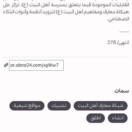
القابليات الموجودة فيما يتعلق بمدرسة أهل البيت (ع)، تركز على
هيكلة معارف ومفاهيم أهل البيت (ع) لتزويد أنظمة وأدوات الذكاء
الاصطناعي.
........
انتهى/ 278
سمات
شبكة معارف أهل البيت
تشبيك
مواقع شيعية
انشاء
اطلاق