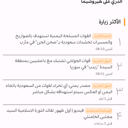
الذري على هيروشيما
الأكثر زيارة
القوات المسلحة اليمنية تستهدف بالصواريخ
خدمة الأخبار
والمسيرات تحشدات سعودية بـ"صحن الجن" في مأرب
أمس 08:33
قوات الجولاني تشتبك مع داعشيين بمنطقة
الدول العربیه
السيدة "زينب" في سوريا
أمس 08:51
مصدر يمني: أي تحرك لقوات من السعودية باتجاه
الدول العربیه
اليمن أو العكس سيتم استهدافه بشكل مباشر
قبل 2 ايام
فيديو | أول ظهور لقائد الثورة الاسلامية السيد
الوسائط المتعدده
مجتبى الخامنئي
قبل 2 ساعات