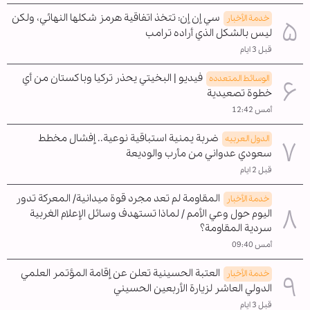
سي إن إن: تتخذ اتفاقية هرمز شكلها النهائي، ولكن
خدمة الأخبار
ليس بالشكل الذي أراده ترامب
قبل 3 ايام
فيديو | البخيتي يحذر تركيا وباكستان من أي
الوسائط المتعدده
خطوة تصعيدية
أمس 12:42
ضربة يمنية استباقية نوعية.. إفشال مخطط
الدول العربیه
سعودي عدواني من مأرب والوديعة
قبل 2 ايام
المقاومة لم تعد مجرد قوة ميدانية/ المعركة تدور
خدمة الأخبار
اليوم حول وعي الأمم / لماذا تستهدف وسائل الإعلام الغربية
سردية المقاومة؟
أمس 09:40
العتبة الحسينية تعلن عن إقامة المؤتمر العلمي
خدمة الأخبار
الدولي العاشر لزيارة الأربعين الحسيني
قبل 3 ايام