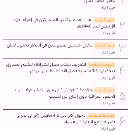
عامر" بحادث سير
قبل 3 ايام
إعلان أعداد الزائرين المشاركين في إحياء زيارة
الدول العربیه
الأربعين لعام 1448هـ
قبل 2 ايام
مقتل جنديين صهيونيين في انفجار بجنوب لبنان
الدول العربیه
قبل 2 ايام
التعريف بكتاب «علل الشرائع» للشيخ الصدوق
المواضیع الثقافية
بتحقيق آية الله السيد فضل الله الطباطبائي اليزدي
قبل 2 ايام
حكومة "الجولاني" في سوريا تنشر قوات قرب
الدول العربیه
الحدود العراقية دون إعلان عن السبب
قبل 2 ايام
دخول أكثر من 4.8 ملايين زائر الى العراق
الوسائط المتعدده
بالتزامن مع الزيارة الأربعينية
قبل 3 ايام