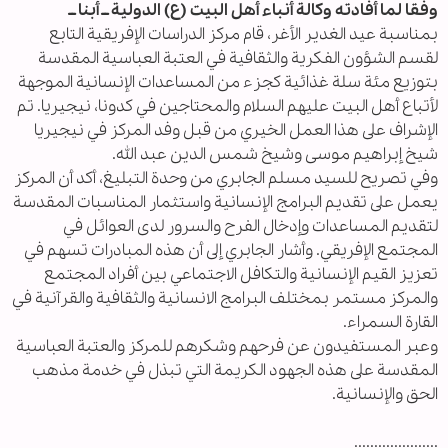
وفقا لما أفادته وكالة أنباء أهل البيت (ع) الدولية ــ أبنا ــ
بمناسبة عيد الغدير الأغر، قام مركز الدراسات الإفريقية التابع
لقسم الشؤون الفكرية والثقافية في العتبة العباسية المقدسة
بتوزيع مئة سلة غذائية كجزء من المساعدات الإنسانية الموجهة
لأتباع أهل البيت عليهم السلام والمحتاجين في كدونا، نيجيريا. تم
الإشراف على هذا العمل الخيري من قبل وفد المركز في نيجيريا
شيخ إبراهيم موسى وشيخ شمس الدين عبد الله.
وفي تصريح للسيد مسلم الجابري من وحدة التبليغ، أكد أن المركز
يعمل على تقديم البرامج الإنسانية واستثمار المناسبات المقدسة
لتقديم المساعدات وإدخال الفرح والسرور لدى العوائل في
المجتمع الإفريقي. وأشار الجابري إلى أن هذه المبادرات تسهم في
تعزيز القيم الإنسانية والتكافل الاجتماعي بين أفراد المجتمع
والمركز مستمر بمختلف البرامج الانسانية والثقافية والقرآنية في
القارة السمراء.
وعبر المستفيدون عن فرحهم وشكرهم للمركز والعتبة العباسية
المقدسة على هذه الجهود الكريمة التي تبذل في خدمة مذهب
الحق والإنسانية.
.....................