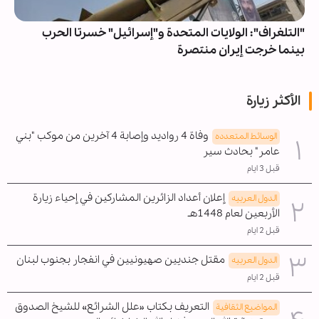
"التلغراف": الولايات المتحدة و"إسرائيل" خسرتا الحرب
بينما خرجت إيران منتصرة
الأكثر زيارة
وفاة 4 رواديد وإصابة 4 آخرين من موكب "بني
الوسائط المتعدده
عامر" بحادث سير
قبل 3 ايام
إعلان أعداد الزائرين المشاركين في إحياء زيارة
الدول العربیه
الأربعين لعام 1448هـ
قبل 2 ايام
مقتل جنديين صهيونيين في انفجار بجنوب لبنان
الدول العربیه
قبل 2 ايام
التعريف بكتاب «علل الشرائع» للشيخ الصدوق
المواضیع الثقافية