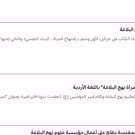
البلاغة
الكتاب على جزأين؛ الأول وسم: بـ (منهاج الحياة – البناء النفسي)، والثاني (منها
آة نهج البلاغة" باللغة الأردية
ليم نهج البلاغة وكلام أمير المؤمنين (ع)، انعقدت ندوة افتراضية بعنوان "المر
 المقدسة يطلع على أعمال مؤسسة علوم نهج البلاغة