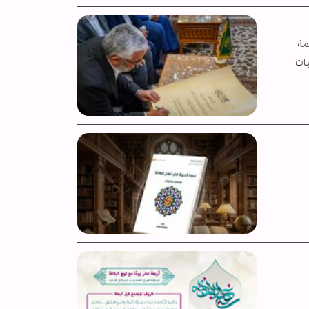
مة
بات