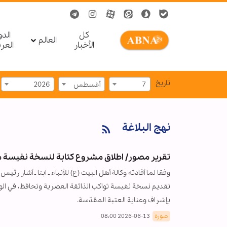
کل
الد
العالم
الأخبار
العر
تاریخ
7
أغسطس
2026
نهج البلاغة
تقرير مصور/ اطلاق مشروع كتابة لنسخة نفيسة من "
وفقا لما أفادته وكالة أهل البيت (ع) للأنباء ـ ابنا ـ أشار ر
تقديم نسخة نفيسة تواكب الذائقة العصرية وتحافظ، في الوقت ذا
بإشراف وعناية العتبة المقدّسة.
صورة
2026-06-13 08:00