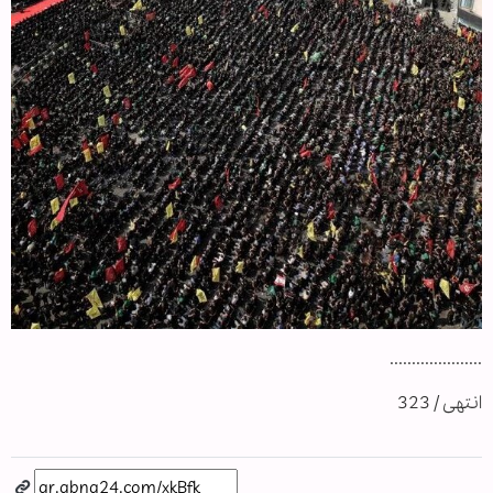
.....................
انتهى / 323