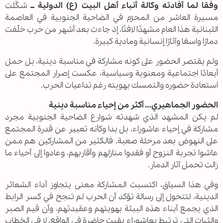
وفقا لما أفادته وكالة أنباء أهل البيت (ع) الدولية ــ
شكّلت
مسيرة العاشر من المحرّم في الضاحية الجنوبية في العاصمة
اللبنانية هذا العام مشهدًا لافتًا، إذ جاءت بعد أشهر من حرب خلّفت
دمارًا واسعًا وآثارًا إنسانية ومادية كبيرة.
ولم يقتصر الحضور على كونه مشاركة في مناسبة دينية، بل حمل
أبعادًا اجتماعية ومعنوية وسياسية، عكست إصرار المجتمع على
استعادة حضوره والتمسك بهويته رغم تداعيات الحرب.
الحضور الجماهيري… أكثر من إحياء مناسبة دينية
لم يكن المشهد الذي شهدته شوارع الضاحية الجنوبية مجرد
مشاركة في إحياء عاشوراء، بل بدا وكأنه تعبير عن قدرة المجتمع
على النهوض بعد مرحلة صعبة. فالكثير من المشاركين هم ممن
عاشوا تجربة النزوح أو فقدوا منازلهم وأقاربهم، وعادوا إلى أحياء ما
زالت تحمل آثار الدمار.
وفي هذا السياق، اكتسبت المشاركة معنى يتجاوز أداء الشعائر
الدينية، لتتحول إلى رسالة تؤكد أن الحرب لم تنجح في كسر الرابط
الذي يجمع أبناء هذه البيئة بهويتهم وعقيدتهم، وأن قيم الصبر
والثبات التي ترتبط بعاشوراء بقيت حاضرة في الواقع، لا في الخطاب