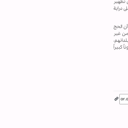
ن تطهير
ى دراية
أن الحج
من غير
لدانهم،
 كبيراً