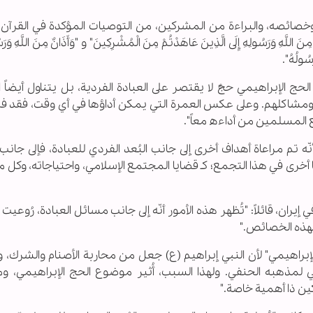
 وخصائصه، والبراءة من المشركين، من التوصيات المؤكدة في القرآن 
َرَسُولِهِ إِلَى الَّذِینَ عَاهَدْتُمْ مِنَ الْمُشْرِکِینَ" و "وَأَذَانٌ مِنَ اللَّهِ وَرَسُو
َسُولُهُ".
الحج الإبراهيمي حجٌّ لا يقتصر على العبادة الفردية، بل يتناول أيضاً 
ومشاكلهم. وعلى عكس العمرة التي يمكن أداؤها في أي وقت، فقد فر
 المسلمين من أداءه معاً".
ه تم مراعاة أهداف أخرى إلى جانب البُعد الفردي للعبادة، فإلى جانب 
 أخرى في هذا التجمع؛ كـ قضايا المجتمع الإسلامي، واحتياجاته، وكل م
 إیران، قائلاً: "تُظهر هذه الأمور أنّه إلى جانب مسائل العبادة، رُوعيت 
 لهذه الخصائص."
ج الإبراهيمي" لأن النبي إبراهيم (ع) جعل من محاربة الأصنام والشرك، 
سي لمذهبه الحنفي. ولهذا السبب، أُثير موضوع الحج الإبراهيمي، و
كين ذا أهمية خاصة."