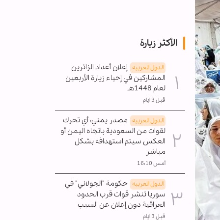
لجاهلية
الأكثر زيارة
إعلان أعداد الزائرين
الدول العربیه
المشاركين في إحياء زيارة الأربعين
لعام 1448هـ
قبل 3 ايام
مصدر يمني: أي تحرك
الدول العربیه
لقوات من السعودية باتجاه اليمن أو
العكس سيتم استهدافه بشكل
مباشر
أمس 16:10
حكومة "الجولاني" في
الدول العربیه
سوريا تنشر قوات قرب الحدود
العراقية دون إعلان عن السبب
قبل 3 ايام