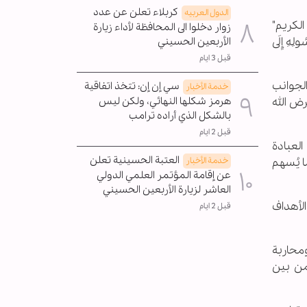
كربلاء تعلن عن عدد
الدول العربیه
الكريم"
زوار دخلوا الى المحافظة لأداء زيارة
لِهِ إِلَى
الأربعين الحسيني
قبل 3 ايام
الجوانب
سي إن إن: تتخذ اتفاقية
خدمة الأخبار
ض الله
هرمز شكلها النهائي، ولكن ليس
بالشكل الذي أراده ترامب
قبل 2 ايام
العبادة
العتبة الحسينية تعلن
ا يُسهم
خدمة الأخبار
عن إقامة المؤتمر العلمي الدولي
العاشر لزيارة الأربعين الحسيني
الأهداف
قبل 2 ايام
ومحاربة
من بين