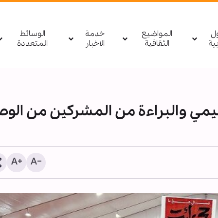
ول
المواضيع
خدمة
الوسائط
بیة
الثقافية
الاخبار
المتعددة
يمي والبراءة من المشركين من الوصا
يجب أن تتحول الأربعين من 
ديينية إلى حركة عالمية صا
للحضارة/ «مثلي لا يبايع مث