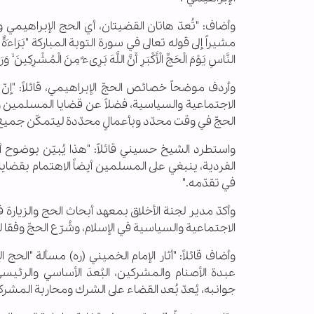
وأضاف: "تُعدّ هاتان القضيتان، أي الحج الإبراهيمي
مشيراً إلى قوله تعالى في سورة التوبة المباركة "بَرَاءَةٌ مِنَ اللَّهِ و
النَّاسِ یَوْمَ الْحَجِّ الْأَکْبَرِ أَنَّ اللَّهَ بَرِیءٌ مِنَ الْمُشْرِکِینَ ۙ وَر
وأردف موضحاً خصائص الحجّ الإبراهيمي، قائلاً: "إنّ 
الاجتماعية والسياسية، فضلاً عن قضايا المسلمين 
الحجّ في وقت محدّد وبأعمالٍ محدّدة ليتمكّن جميع
واستطرد الشيخ حسيني قائلاً: "هذا يُبيّن بوضوح أنّ
الفردية، ينبغي على المسلمين أيضاً الاهتمام بقضايا
في تقدّمه."
وأكدّ مدير لجنة الأخلاق بمعهد أبحاث الحج والزيارة في
الاجتماعية والسياسية في الإسلام، وشُرّع الحجّ وفقا
وأضاف قائلاً: "أثار الإمام الخميني (ره) مسألة "الح
عبدة الأصنام والمشركين، البُعدَ الأساسي والرئي
جوانبه، يُعدّ بُعد القضاء على الشرك ومحاربة المشر