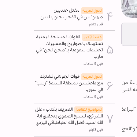
مقتل جنديين
الدول العربیه
صهيونيين في انفجار بجنوب لبنان
قبل 3 ايام
القوات المسلحة اليمنية
خدمة الأخبار
تستهدف بالصواريخ والمسيرات
تحشدات سعودية بـ"صحن الجن" في
مأرب
قبل 5 ساعات
قوات الجولاني تشتبك
الدول العربیه
راءة من
مع داعشيين بمنطقة السيدة "زينب"
ه النبي
في سوريا
قبل 5 ساعات
البراءة
التعريف بكتاب «علل
المواضیع الثقافية
الشرائع» للشيخ الصدوق بتحقيق آية
الله السيد فضل الله الطباطبائي اليزدي
 و"الحج
قبل 3 ايام