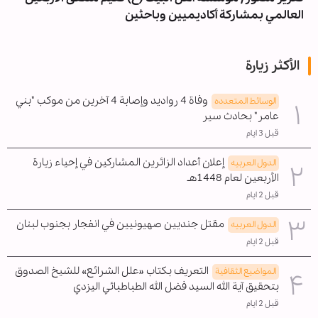
العالمي بمشاركة أكاديميين وباحثين
الأكثر زيارة
وفاة 4 رواديد وإصابة 4 آخرين من موكب "بني
الوسائط المتعدده
عامر" بحادث سير
قبل 3 ايام
إعلان أعداد الزائرين المشاركين في إحياء زيارة
الدول العربیه
الأربعين لعام 1448هـ
قبل 2 ايام
مقتل جنديين صهيونيين في انفجار بجنوب لبنان
الدول العربیه
قبل 2 ايام
التعريف بكتاب «علل الشرائع» للشيخ الصدوق
المواضیع الثقافية
بتحقيق آية الله السيد فضل الله الطباطبائي اليزدي
قبل 2 ايام