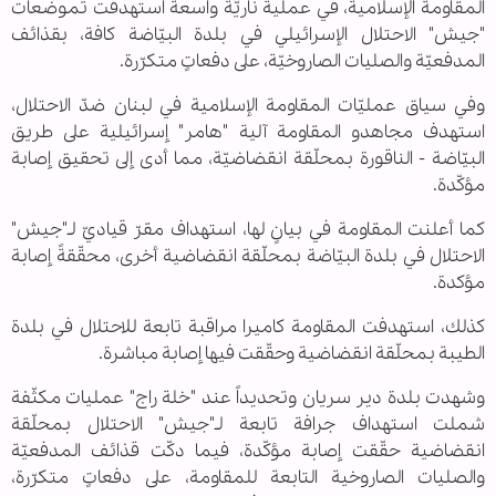
المقاومة الإسلامية، في عملية ناريّة واسعة استهدفت تموضعات
"جيش" الاحتلال الإسرائيلي في بلدة البيّاضة كافة، بقذائف
المدفعيّة والصليات الصاروخيّة، على دفعاتٍ متكرّرة.
وفي سياق عمليّات المقاومة الإسلامية في لبنان ضدّ الاحتلال،
استهدف مجاهدو المقاومة آلية "هامر" إسرائيلية على طريق
البيّاضة - الناقورة بمحلّقة انقضاضيّة، مما أدى إلى تحقيق إصابة
مؤكّدة.
كما أعلنت المقاومة في بيانٍ لها، استهداف مقرّ قياديّ لـ"جيش"
الاحتلال في بلدة البيّاضة بمحلّقة انقضاضية أخرى، محقّقةً إصابة
مؤكدة.
كذلك، استهدفت المقاومة كاميرا مراقبة تابعة للاحتلال في بلدة
الطيبة بمحلّقة انقضاضية وحقّقت فيها إصابة مباشرة.
وشهدت بلدة دير سريان وتحديداً عند "خلة راج" عمليات مكثّفة
شملت استهداف جرافة تابعة لـ"جيش" الاحتلال بمحلّقة
انقضاضية حقّقت إصابة مؤكّدة، فيما دكّت قذائف المدفعيّة
والصليات الصاروخية التابعة للمقاومة، على دفعاتٍ متكرّرة،