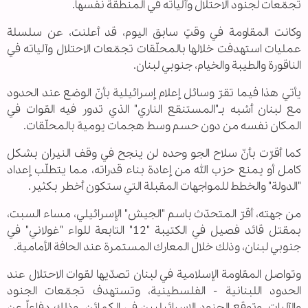
تجمّعات لجنود الاحتلال وآلياته في المنطقة نفسها.
وكانت المقاومة في وقتٍ سابق اليوم، قد أعلنت، عن سلسلة
عمليات استهدفت خلالها بالمحلّقات تجمّعات الاحتلال وآلياته في
الناقورة والطيبة والخيام، جنوبي لبنان.
يأتي هذا فيما تقرّ وسائل إعلام إسرائيلية بأنّ الوضع عند الحدود
مع لبنان أشبه بـ"المستنقع الناري" الذي تدور فيه القوات في
المكان نفسه من دون حسم وسط هجمات يومية بالمحلّقات.
كما أقرّت بأنّ سلاح الجو وحده لن ينجح في وقف النيران بشكل
كامل أو يمنع حزب الله من إعادة بناء قدراته، مما يتطلّب إعداد
"الدولة" والخطط للمواجهات المقبلة التي ستكون أخطر بكثير.
من جهته، أقرّ المتحدّث باسم "الجيش" الإسرائيلي، مساء السبت،
بمقتل قائد فصيل في الكتيبة "12" التابعة للواء "غولاني" في
جنوبي لبنان، وذلك خلال المعارك المستمرة عند الحافة الأمامية.
وتواصل المقاومة الإسلامية في لبنان تصدّيها لقوات الاحتلال عند
الحدود اللبنانية - الفلسطينية، وتستهدف تجمّعات الجنود
والآليات، وتوقع الجنود الإسرائيليين في الكمائن، وذلك دفاعاً عن