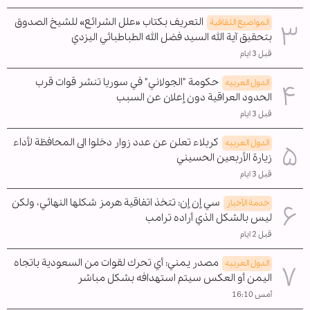
التعريف بكتاب «علل الشرائع» للشيخ الصدوق
المواضیع الثقافية
بتحقيق آية الله السيد فضل الله الطباطبائي اليزدي
قبل 3 ايام
حكومة "الجولاني" في سوريا تنشر قوات قرب
الدول العربیه
الحدود العراقية دون إعلان عن السبب
قبل 3 ايام
كربلاء تعلن عن عدد زوار دخلوا الى المحافظة لأداء
الدول العربیه
زيارة الأربعين الحسيني
قبل 3 ايام
سي إن إن: تتخذ اتفاقية هرمز شكلها النهائي، ولكن
خدمة الأخبار
ليس بالشكل الذي أراده ترامب
قبل 2 ايام
مصدر يمني: أي تحرك لقوات من السعودية باتجاه
الدول العربیه
اليمن أو العكس سيتم استهدافه بشكل مباشر
أمس 16:10