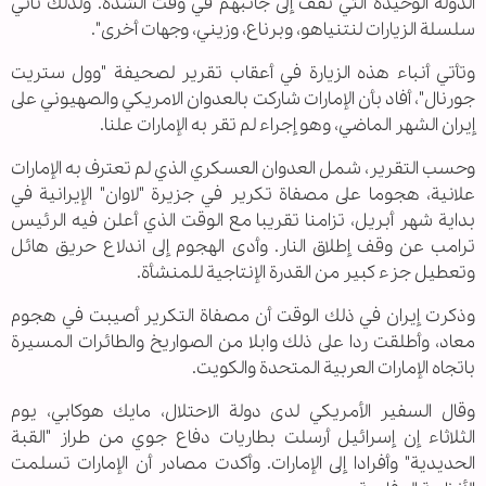
الدولة الوحيدة التي تقف إلى جانبهم في وقت الشدة. ولذلك تأتي
سلسلة الزيارات لنتنياهو، وبرناع، وزيني، وجهات أخرى".
وتأتي أنباء هذه الزيارة في أعقاب تقرير لصحيفة "وول ستريت
جورنال"، أفاد بأن الإمارات شاركت بالعدوان الامريكي والصهيوني على
إيران الشهر الماضي، وهو إجراء لم تقر به الإمارات علنا.
وحسب التقرير، شمل العدوان العسكري الذي لم تعترف به الإمارات
علانية، هجوما على مصفاة تكرير في جزيرة "لاوان" الإيرانية في
بداية شهر أبريل، تزامنا تقريبا مع الوقت الذي أعلن فيه الرئيس
ترامب عن وقف إطلاق النار. وأدى الهجوم إلى اندلاع حريق هائل
وتعطيل جزء كبير من القدرة الإنتاجية للمنشأة.
وذكرت إيران في ذلك الوقت أن مصفاة التكرير أصيبت في هجوم
معاد، وأطلقت ردا على ذلك وابلا من الصواريخ والطائرات المسيرة
باتجاه الإمارات العربية المتحدة والكويت.
وقال السفير الأمريكي لدى دولة الاحتلال، مايك هوكابي، يوم
الثلاثاء إن إسرائيل أرسلت بطاريات دفاع جوي من طراز "القبة
الحديدية" وأفرادا إلى الإمارات. وأكدت مصادر أن الإمارات تسلمت