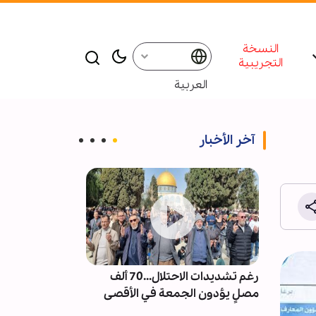
النسخة
التجريبية
العربية
آخر الأخبار
ت من
رغم تشديدات الاحتلال...70 ألف
إقامة ندوة و م
العكس
مصلٍ يؤدون الجمعة في الأقصى
للإمام الشهيد 
شر