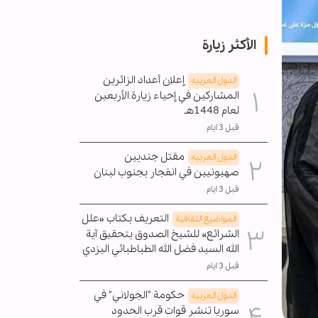
الأكثر زيارة
إعلان أعداد الزائرين
الدول العربیه
المشاركين في إحياء زيارة الأربعين
لعام 1448هـ
قبل 3 ايام
مقتل جنديين
الدول العربیه
صهيونيين في انفجار بجنوب لبنان
قبل 3 ايام
التعريف بكتاب «علل
المواضیع الثقافية
الشرائع» للشيخ الصدوق بتحقيق آية
الله السيد فضل الله الطباطبائي اليزدي
قبل 3 ايام
حكومة "الجولاني" في
الدول العربیه
سوريا تنشر قوات قرب الحدود