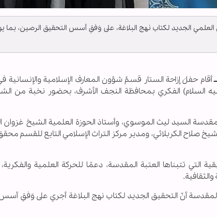
العلمي الجديد لكتاب نهج البلاغة، على وَفقِ أسس التحقيق الرصين، بما ي
أقام حفلَ إزاحة الستار قسمُ شؤون المعارف الإسلامية والإنسانية في
ليه السلام) الفكري بمحافظة النجف الأشرف، بحضور نخبة من ال
مقدسة السيد ليث الموسوي، وأستاذ الحوزة العلمية الشيخ غزوان ال
خ صلاح الكربلائي، ومدير مركز التراث الإسلامي التابع للقسم محقق
لتي تتبناها العتبة المقدسة، دعمًا للحركة العلمية والفكرية، وت
والثقافية.
ية المقدسة أنّ التحقيق الجديد لكتاب نهج البلاغة أجري على وَفقِ أس