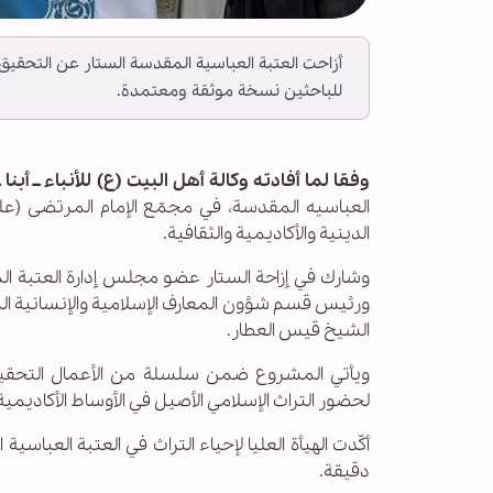
أزاحت العتبة العباسية المقدسة الستار عن التحقيق 
للباحثين نسخة موثقة ومعتمدة.
وفقا لما أفادته وكالة أهل البيت (ع) للأنباء ــ أبنا ــ
العباسیه المقدسة، في مجمّع الإمام المرتضى (ع
الدينية والأكاديمية والثقافية.
وشارك في إزاحة الستار عضو مجلس إدارة العتبة ال
ورئيس قسم شؤون المعارف الإسلامية والإنسانية الشي
الشيخ قيس العطار.
ويأتي المشروع ضمن سلسلة من الأعمال التحقيقية ا
لحضور التراث الإسلامي الأصيل في الأوساط الأكاديمية 
أكّدت الهيأة العليا لإحياء التراث في العتبة العباس
دقيقة.