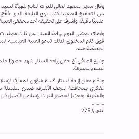
وقال مدير المعهد العالي للتراث التابع للهيأة السيد 
عن التحقيق الجديد لكتاب نهج البلاغة، الذي حُقّ
علميًّا دقيقًا، وأشرف على تحقيقه أحد محققي العتب
وأضاف نحتفي اليوم بإزاحة الستار عن ثلاث مجلدات م
فوق كلام المخلوق، لذلك تدعو العتبة العباسية المق
المحققة منه.
وتابع الصافي أنّ حفل إزاحة الستار شهد حضورًا علمي
العلم والمعرفة.
ونظّم حفلَ إزاحة الستار قسمُ شؤون المعارف الإسلا
الفكري بمحافظة النجف الأشرف، ضمن سلسلة من ال
والفكرية، وتعزيزًا لحضور التراث الإسلامي الأصيل في ا
..........
انتهى/ 278