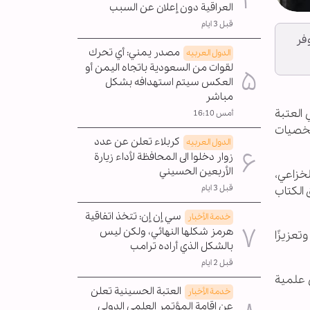
العراقية دون إعلان عن السبب
قبل 3 ايام
وفر
مصدر يمني: أي تحرك
الدول العربیه
لقوات من السعودية باتجاه اليمن أو
العكس سيتم استهدافه بشكل
مباشر
 العتبة
أمس 16:10
شخصيات
كربلاء تعلن عن عدد
الدول العربیه
زوار دخلوا الى المحافظة لأداء زيارة
الأربعين الحسيني
خزاعي،
قبل 3 ايام
 الكتاب
سي إن إن: تتخذ اتفاقية
خدمة الأخبار
هرمز شكلها النهائي، ولكن ليس
عزيزًا
بالشكل الذي أراده ترامب
قبل 2 ايام
س علمية
العتبة الحسينية تعلن
خدمة الأخبار
عن إقامة المؤتمر العلمي الدولي